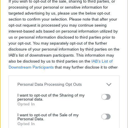
Mēnešu skaits:
If you wish to opt-out of the sale, sharing to third parties, or
processing of your personal or sensitive information for
4 mēneši /
36.00 Eur
targeted advertising by us, please use the below opt-out
section to confirm your selection. Please note that after your
opt-out request is processed you may continue seeing
17 izdevumi / 2.12 Eur par izdevumu *
interest-based ads based on personal information utilized by
*Visas cenas portālā ManiZurnali.lv norādītas € ar PVN.
us or personal information disclosed to third parties prior to
Žurnālu izdevumu skaits var atšķirties, kā to nosaka Lietošanas
your opt-out. You may separately opt-out of the further
noteikumi
disclosure of your personal information by third parties on the
IAB’s list of downstream participants. This information may
also be disclosed by us to third parties on the
IAB’s List of
Downstream Participants
that may further disclose it to other
third parties.
`
Personal Data Processing Opt Outs
I want to opt-out of the Sharing of my
personal data.
Seko mums
Opted In
I want to opt-out of the Sale of my
Personal Data.
Opted In