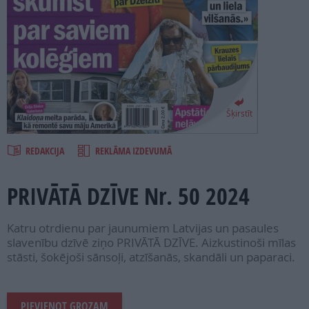
PROJEKTI
SEARCH
Šķirstīt
REDAKCIJA
REKLĀMA IZDEVUMĀ
PRIVĀTĀ DZĪVE Nr. 50 2024
Katru otrdienu par jaunumiem Latvijas un pasaules
slavenību dzīvē ziņo PRIVĀTĀ DZĪVE. Aizkustinoši mīlas
stāsti, šokējoši sānsoļi, atzīšanās, skandāli un paparaci.
PIEVIENOT GROZAM