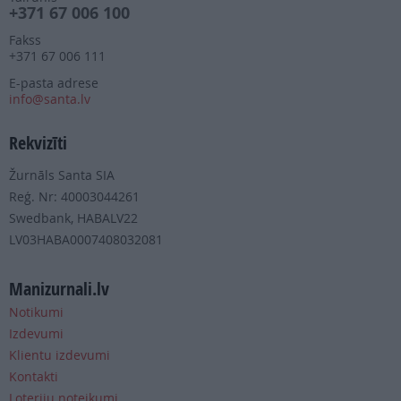
+371 67 006 100
Fakss
+371 67 006 111
E-pasta adrese
info@santa.lv
Rekvizīti
Žurnāls Santa SIA
Reģ. Nr: 40003044261
Swedbank, HABALV22
LV03HABA0007408032081
Manizurnali.lv
Notikumi
Izdevumi
Klientu izdevumi
Kontakti
Loteriju noteikumi