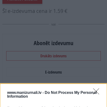
Šī e-izdevuma cena ir
1.59 €
vai
Abonēt izdevumu
Drukāts izdevums
E-izdevums
Abonēšanas perioda sākums:
www.manizurnali.lv -
Do Not Process My Personal
2026. gada septembris
Information