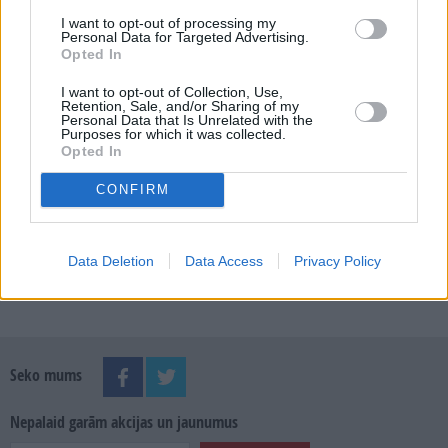
E-izdevumu arhīvs
I want to opt-out of processing my
Personal Data for Targeted Advertising.
Opted In
I want to opt-out of Collection, Use,
MEKLĒT
Retention, Sale, and/or Sharing of my
Personal Data that Is Unrelated with the
Purposes for which it was collected.
Opted In
SKATĪT ŽURNĀLA ARHĪVU
CONFIRM
Data Deletion
Data Access
Privacy Policy
Dalies
Seko mums
Nepalaid garām akcijas un jaunumus