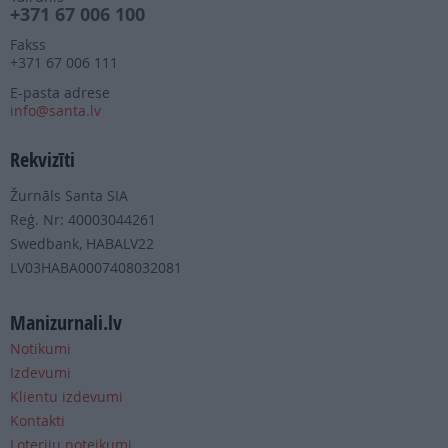
+371 67 006 100
Fakss
+371 67 006 111
E-pasta adrese
info@santa.lv
Rekvizīti
Žurnāls Santa SIA
Reģ. Nr: 40003044261
Swedbank, HABALV22
LV03HABA0007408032081
Manizurnali.lv
Notikumi
Izdevumi
Klientu izdevumi
Kontakti
Loteriju noteikumi