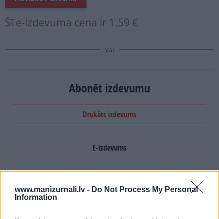
Šī e-izdevuma cena ir
1.59 €
vai
Abonēt izdevumu
Drukāts izdevums
E-izdevums
Abonēšanas perioda sākums:
www.manizurnali.lv -
Do Not Process My Personal
2026. gada septembris
Information