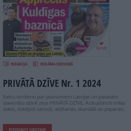
PROJEKTI
SEARCH
Šķirstīt
REDAKCIJA
REKLĀMA IZDEVUMĀ
PRIVĀTĀ DZĪVE Nr. 1 2024
Katru otrdienu par jaunumiem Latvijas un pasaules
slavenību dzīvē ziņo PRIVĀTĀ DZĪVE. Aizkustinoši mīlas
stāsti, šokējoši sānsoļi, atzīšanās, skandāli un paparaci.
PIEVIENOT GROZAM