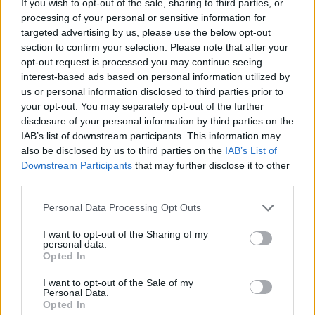
Mēnešu skaits:
If you wish to opt-out of the sale, sharing to third parties, or
processing of your personal or sensitive information for
4 mēneši /
36.00 Eur
targeted advertising by us, please use the below opt-out
section to confirm your selection. Please note that after your
opt-out request is processed you may continue seeing
17 izdevumi / 2.12 Eur par izdevumu *
interest-based ads based on personal information utilized by
*Visas cenas portālā ManiZurnali.lv norādītas € ar PVN.
us or personal information disclosed to third parties prior to
Žurnālu izdevumu skaits var atšķirties, kā to nosaka Lietošanas
your opt-out. You may separately opt-out of the further
noteikumi
disclosure of your personal information by third parties on the
IAB’s list of downstream participants. This information may
also be disclosed by us to third parties on the
IAB’s List of
Downstream Participants
that may further disclose it to other
third parties.
`
Personal Data Processing Opt Outs
I want to opt-out of the Sharing of my
personal data.
Seko mums
Opted In
I want to opt-out of the Sale of my
Personal Data.
Opted In