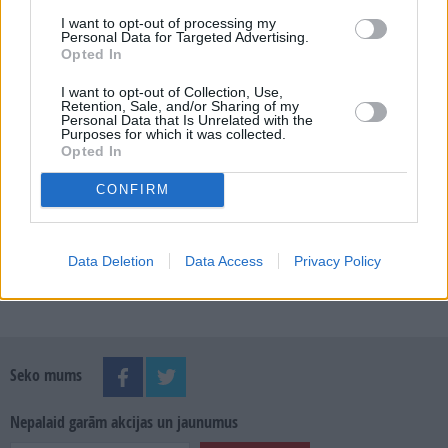
E-izdevumu arhīvs
I want to opt-out of processing my
Personal Data for Targeted Advertising.
Opted In
I want to opt-out of Collection, Use,
MEKLĒT
Retention, Sale, and/or Sharing of my
Personal Data that Is Unrelated with the
Purposes for which it was collected.
Opted In
SKATĪT ŽURNĀLA ARHĪVU
CONFIRM
Data Deletion
Data Access
Privacy Policy
Dalies
Seko mums
Nepalaid garām akcijas un jaunumus