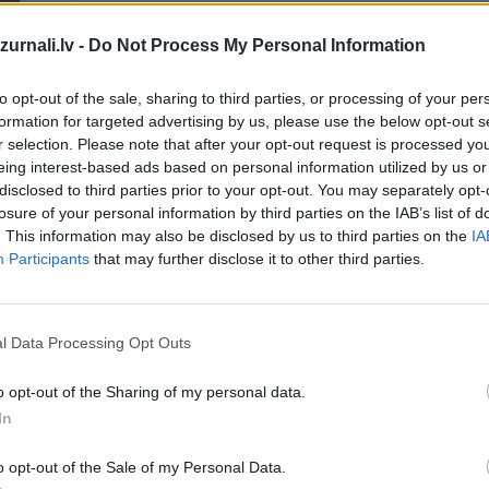
Drukāts izdevums
urnali.lv -
Do Not Process My Personal Information
to opt-out of the sale, sharing to third parties, or processing of your per
Abonēšanas perioda sākums:
formation for targeted advertising by us, please use the below opt-out s
r selection. Please note that after your opt-out request is processed y
2026. gada septembris
eing interest-based ads based on personal information utilized by us or
disclosed to third parties prior to your opt-out. You may separately opt-
losure of your personal information by third parties on the IAB’s list of
īt
. This information may also be disclosed by us to third parties on the
IA
*Visas cenas portālā ManiZurnali.lv norādītas € ar PVN.
Participants
that may further disclose it to other third parties.
Žurnālu izdevumu skaits var atšķirties, kā to nosaka Lieto
noteikumi
l Data Processing Opt Outs
`
o opt-out of the Sharing of my personal data.
In
MEKL
o opt-out of the Sale of my Personal Data.