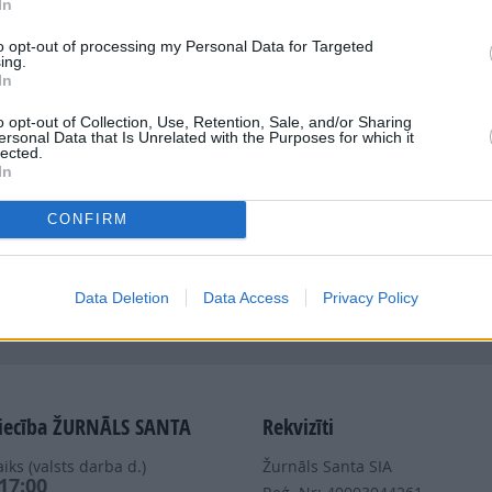
In
to opt-out of processing my Personal Data for Targeted
ing.
In
o opt-out of Collection, Use, Retention, Sale, and/or Sharing
ersonal Data that Is Unrelated with the Purposes for which it
Dalies
lected.
In
CONFIRM
Data Deletion
Data Access
Privacy Policy
Nepalaid garām akcijas un jaunumus
iecība ŽURNĀLS SANTA
Rekvizīti
iks (valsts darba d.)
Žurnāls Santa SIA
 17:00