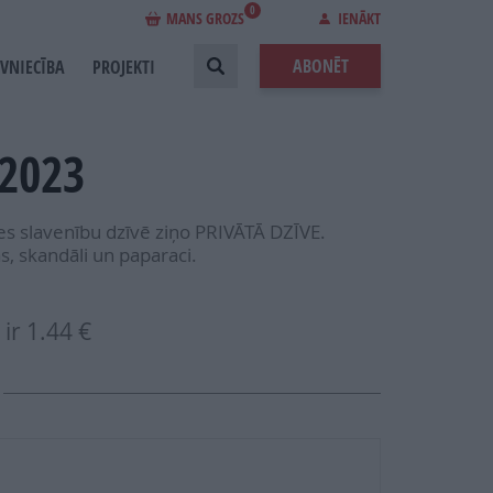
0
MANS GROZS
IENĀKT
ABONĒT
EVNIECĪBA
PROJEKTI
 2023
es slavenību dzīvē ziņo PRIVĀTĀ DZĪVE.
ās, skandāli un paparaci.
ir
1.44 €