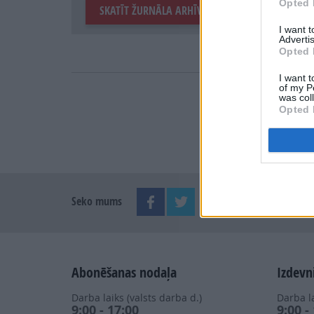
Opted 
SKATĪT ŽURNĀLA ARHĪVU
I want 
Advertis
Opted 
I want t
of my P
was col
Opted 
Seko mums
Abonēšanas nodaļa
Izdevn
Darba laiks (valsts darba d.)
Darba la
9:00 - 17:00
9:00 -