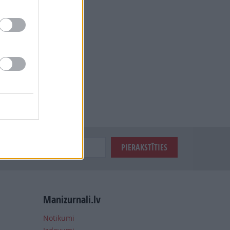
Manizurnali.lv
Notikumi