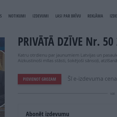
S
NOTIKUMI
IZDEVUMI
LASI PAR BRĪVU
REKLĀMA
IZD
T
GATION
PRIVĀTĀ DZĪVE Nr. 50
Katru otrdienu par jaunumiem Latvijas un pasaul
Aizkustinoši mīlas stāsti, šokējoši sānsoļi, atzīšan
Šī e-izdevuma cena 
PIEVIENOT GROZAM
vai
Abonēt izdevumu