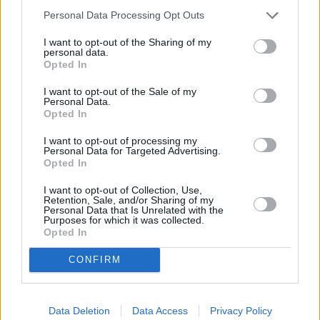
Personal Data Processing Opt Outs
*Visas cenas portālā ManiZurnali.lv norādītas € ar PVN.
Žurnālu izdevumu skaits var atšķirties, kā to nosaka Lietošanas
noteikumi
I want to opt-out of the Sharing of my
personal data.
Opted In
I want to opt-out of the Sale of my
Personal Data.
Opted In
`
I want to opt-out of processing my
Personal Data for Targeted Advertising.
Opted In
Seko mums
I want to opt-out of Collection, Use,
Retention, Sale, and/or Sharing of my
Personal Data that Is Unrelated with the
Purposes for which it was collected.
Opted In
E-izdevumu arhīvs
CONFIRM
Data Deletion
Data Access
Privacy Policy