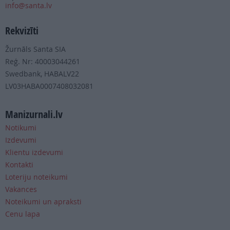
info@santa.lv
Rekvizīti
Žurnāls Santa SIA
Reģ. Nr: 40003044261
Swedbank, HABALV22
LV03HABA0007408032081
Manizurnali.lv
Notikumi
Izdevumi
Klientu izdevumi
Kontakti
Loteriju noteikumi
Vakances
Noteikumi un apraksti
Cenu lapa