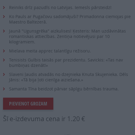
Reiniks drīz pazudīs no Latvijas. Iemesls pārsteidz!
Ko Pauls ar Pugačovu sadomājuši? Primadonna ciemojas pie
Maestro Baltezerā.
Jaunā "Ugunsgrēka" aizkulises! Ķesteris: Man uzdāvinātas
romantiskas attiecības. Zentiņa notievējusi par 10
kilogramiem.
Mielava meita apprec talantīgu režisoru.
Tenisists Gulbis taisās par prezidentu. Savickis: «Tas nav
bumbiņas dzenāt!»
Slaveni ļaudis atvadās no dzejnieka Knuta Skujenieka. Dēls
Jānis: «Tā bija ļoti cienīga aiziešana.»
Samanta Tīna beidzot pārvar sāpīgu bērnības trauma.
PIEVIENOT GROZAM
Šī e-izdevuma cena ir
1.20 €