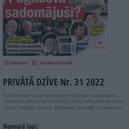
PROJEKTI
SEARCH
Šķirstīt
REDAKCIJA
REKLĀMA IZDEVUMĀ
PRIVĀTĀ DZĪVE Nr. 31 2022
Katru otrdienu par jaunumiem Latvijas un pasaules
slavenību dzīvē ziņo PRIVĀTĀ DZĪVE. Aizkustinoši mīlas
stāsti, šokējoši sānsoļi, atzīšanās, skandāli un paparaci.
Numurā lasi: