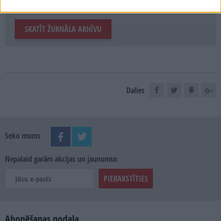
MEKLĒT
SKATĪT ŽURNĀLA ARHĪVU
Dalies
Seko mums
Nepalaid garām akcijas un jaunumus
Abonēšanas nodaļa