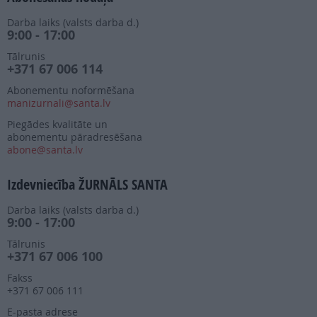
Darba laiks (valsts darba d.)
9:00 - 17:00
Tālrunis
+371 67 006 114
Abonementu noformēšana
manizurnali@santa.lv
Piegādes kvalitāte un
abonementu pāradresēšana
abone@santa.lv
Izdevniecība ŽURNĀLS SANTA
Darba laiks (valsts darba d.)
9:00 - 17:00
Tālrunis
+371 67 006 100
Fakss
+371 67 006 111
E-pasta adrese