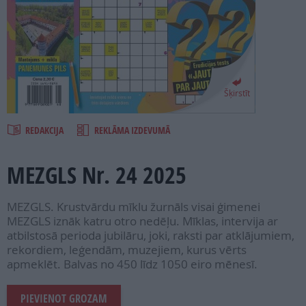
PROJEKTI
SEARCH
Šķirstīt
REDAKCIJA
REKLĀMA IZDEVUMĀ
MEZGLS Nr. 24 2025
MEZGLS. Krustvārdu mīklu žurnāls visai ģimenei
MEZGLS iznāk katru otro nedēļu. Mīklas, intervija ar
atbilstosā perioda jubilāru, joki, raksti par atklājumiem,
rekordiem, leģendām, muzejiem, kurus vērts
apmeklēt. Balvas no 450 līdz 1050 eiro mēnesī.
PIEVIENOT GROZAM