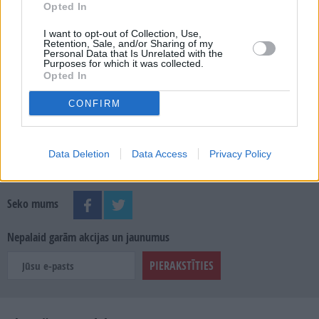
Opted In
MEKLĒT
I want to opt-out of Collection, Use,
Retention, Sale, and/or Sharing of my
SKATĪT ŽURNĀLA ARHĪVU
Personal Data that Is Unrelated with the
Purposes for which it was collected.
Opted In
CONFIRM
Dalies
Data Deletion
Data Access
Privacy Policy
Seko mums
Nepalaid garām akcijas un jaunumus