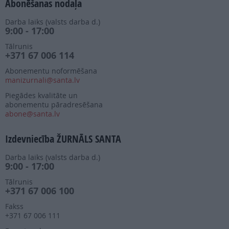
Abonēšanas nodaļa
Darba laiks (valsts darba d.)
9:00 - 17:00
Tālrunis
+371 67 006 114
Abonementu noformēšana
manizurnali@santa.lv
Piegādes kvalitāte un
abonementu pāradresēšana
abone@santa.lv
Izdevniecība ŽURNĀLS SANTA
Darba laiks (valsts darba d.)
9:00 - 17:00
Tālrunis
+371 67 006 100
Fakss
+371 67 006 111