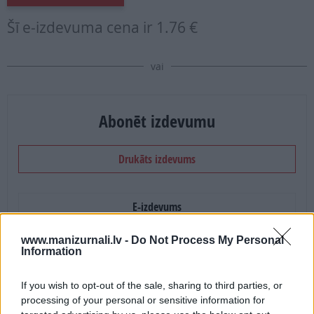
Šī e-izdevuma cena ir
1.76 €
vai
Abonēt izdevumu
Drukāts izdevums
E-izdevums
www.manizurnali.lv -
Do Not Process My Personal
Abonēšanas perioda sākums:
Information
2026. gada septembris
If you wish to opt-out of the sale, sharing to third parties, or
processing of your personal or sensitive information for
Mēnešu skaits: