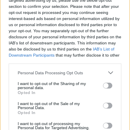
targeted advertising by us, please use the below opt-out
section to confirm your selection. Please note that after your
4 mēneši /
18.59 Eur
opt-out request is processed you may continue seeing
interest-based ads based on personal information utilized by
us or personal information disclosed to third parties prior to
8 izdevumi / 2.32 Eur par izdevumu *
your opt-out. You may separately opt-out of the further
*Visas cenas portālā ManiZurnali.lv norādītas € ar PVN.
disclosure of your personal information by third parties on the
Žurnālu izdevumu skaits var atšķirties, kā to nosaka Lietošanas
IAB’s list of downstream participants. This information may
noteikumi
also be disclosed by us to third parties on the
IAB’s List of
Downstream Participants
that may further disclose it to other
third parties.
Personal Data Processing Opt Outs
`
I want to opt-out of the Sharing of my
personal data.
Opted In
I want to opt-out of the Sale of my
E-izdevumu arhīvs
Personal Data.
Opted In
I want to opt-out of processing my
Personal Data for Targeted Advertising.