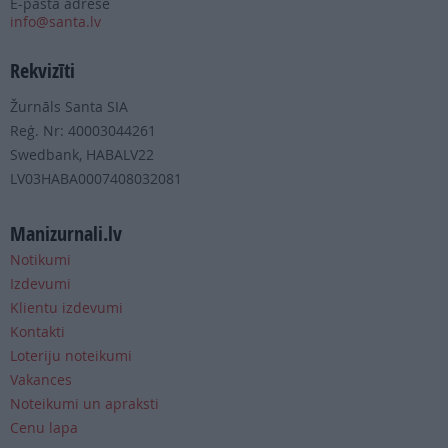
E-pasta adrese
info@santa.lv
Rekvizīti
Žurnāls Santa SIA
Reģ. Nr: 40003044261
Swedbank, HABALV22
LV03HABA0007408032081
Manizurnali.lv
Notikumi
Izdevumi
Klientu izdevumi
Kontakti
Loteriju noteikumi
Vakances
Noteikumi un apraksti
Cenu lapa