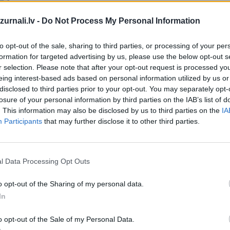
Drukāts izdevums
urnali.lv -
Do Not Process My Personal Information
to opt-out of the sale, sharing to third parties, or processing of your per
Abonēšanas perioda sākums:
formation for targeted advertising by us, please use the below opt-out s
r selection. Please note that after your opt-out request is processed y
2026. gada septembris
eing interest-based ads based on personal information utilized by us or
īt
disclosed to third parties prior to your opt-out. You may separately opt-
losure of your personal information by third parties on the IAB’s list of
. This information may also be disclosed by us to third parties on the
IA
*Visas cenas portālā ManiZurnali.lv norādītas € ar PVN.
Participants
that may further disclose it to other third parties.
Žurnālu izdevumu skaits var atšķirties, kā to nosaka Lieto
noteikumi
l Data Processing Opt Outs
`
o opt-out of the Sharing of my personal data.
In
MEKL
o opt-out of the Sale of my Personal Data.