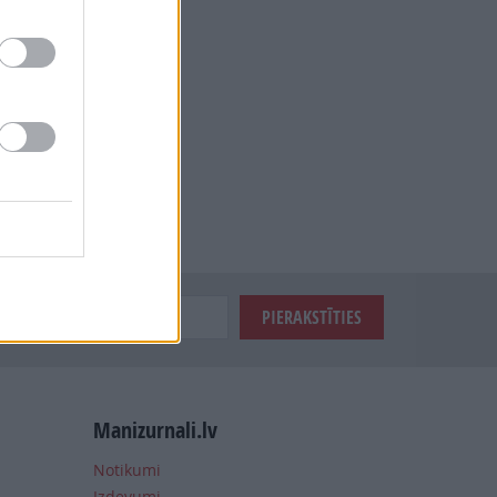
Manizurnali.lv
Notikumi
Izdevumi