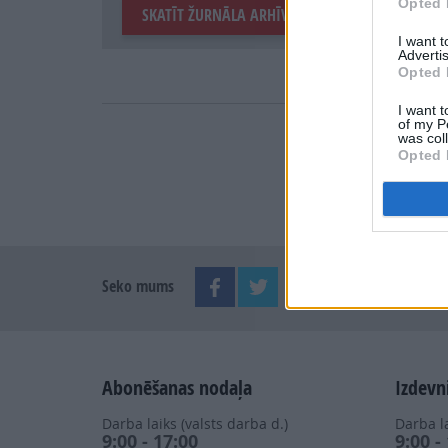
Opted 
SKATĪT ŽURNĀLA ARHĪVU
I want 
Advertis
Opted 
I want t
of my P
was col
Opted 
Seko mums
Abonēšanas nodaļa
Izdevn
Darba laiks (valsts darba d.)
Darba la
9:00 - 17:00
9:00 -