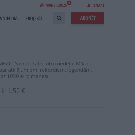
0
MANS GROZS
IENĀKT
ABONĒT
EVNIECĪBA
PROJEKTI
MEZGLS iznāk katru otro nedēļu. Mīklas,
sti par atklājumiem, rekordiem, leģendām,
īdz 1050 eiro mēnesī.
ir
1.52 €