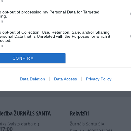
In
to opt-out of processing my Personal Data for Targeted
ing.
In
o opt-out of Collection, Use, Retention, Sale, and/or Sharing
ersonal Data that Is Unrelated with the Purposes for which it
Dalies
lected.
In
CONFIRM
Data Deletion
Data Access
Privacy Policy
Nepalaid garām akcijas un jaunumus
iecība ŽURNĀLS SANTA
Rekvizīti
iks (valsts darba d.)
Žurnāls Santa SIA
 17:00
Reģ. Nr: 40003044261