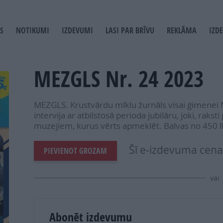
S
NOTIKUMI
IZDEVUMI
LASI PAR BRĪVU
REKLĀMA
IZD
T
GATION
MEZGLS Nr. 24 2023
MEZGLS. Krustvārdu mīklu žurnāls visai ģimenei 
intervija ar atbilstosā perioda jubilāru, joki, rak
muzejiem, kurus vērts apmeklēt. Balvas no 450 l
Šī e-izdevuma cena 
PIEVIENOT GROZAM
vai
Abonēt izdevumu