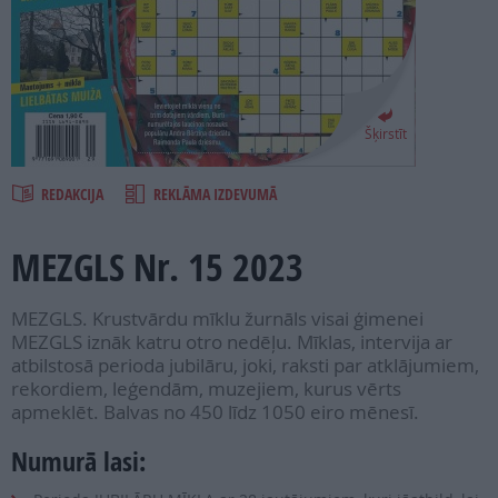
PROJEKTI
SEARCH
Šķirstīt
REDAKCIJA
REKLĀMA IZDEVUMĀ
MEZGLS Nr. 15 2023
MEZGLS. Krustvārdu mīklu žurnāls visai ģimenei
MEZGLS iznāk katru otro nedēļu. Mīklas, intervija ar
atbilstosā perioda jubilāru, joki, raksti par atklājumiem,
rekordiem, leģendām, muzejiem, kurus vērts
apmeklēt. Balvas no 450 līdz 1050 eiro mēnesī.
Numurā lasi: