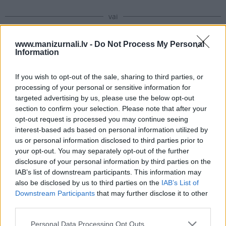
vai
www.manizurnali.lv -
Do Not Process My Personal
Information
Abonēt izdevumu
If you wish to opt-out of the sale, sharing to third parties, or
Drukāts izdevums
processing of your personal or sensitive information for
targeted advertising by us, please use the below opt-out
section to confirm your selection. Please note that after your
E-izdevums
opt-out request is processed you may continue seeing
interest-based ads based on personal information utilized by
us or personal information disclosed to third parties prior to
Abonēšanas perioda sākums:
your opt-out. You may separately opt-out of the further
disclosure of your personal information by third parties on the
2026. gada septembris
IAB’s list of downstream participants. This information may
also be disclosed by us to third parties on the
IAB’s List of
Mēnešu skaits:
Downstream Participants
that may further disclose it to other
third parties.
4 mēneši /
18.59 Eur
Personal Data Processing Opt Outs