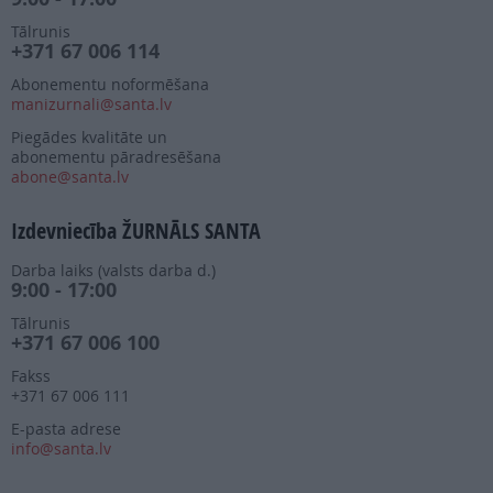
Tālrunis
+371 67 006 114
Abonementu noformēšana
manizurnali@santa.lv
Piegādes kvalitāte un
abonementu pāradresēšana
abone@santa.lv
Izdevniecība ŽURNĀLS SANTA
Darba laiks (valsts darba d.)
9:00 - 17:00
Tālrunis
+371 67 006 100
Fakss
+371 67 006 111
E-pasta adrese
info@santa.lv