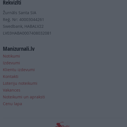
Rekvizīti
Žurnāls Santa SIA
Reģ. Nr: 40003044261
Swedbank, HABALV22
LV03HABA0007408032081
Manizurnali.lv
Notikumi
Izdevumi
Klientu izdevumi
Kontakti
Loteriju noteikumi
Vakances
Noteikumi un apraksti
Cenu lapa