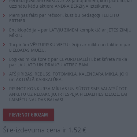
Perioda JUBILĀRU MĪKLA ar 28 jautājumiem, kuri jāatbild, lai
uzzinātu kādu aktiera ANDRA BĒRZIŅA izteikumu.
Piemiņas fakti par režisori, kustību pedagoģi FELICITU
ERTNERI.
Enciklopēdija – par LATVJU ZĪMĒM komplektā ar JETES ZĪMJU
MĪKLU.
Turpinām VĒSTURISKU VIETU sēriju ar mīklu un faktiem par
LIELBĀTAS MUIŽU.
Loģikas mīkla šoreiz par CEPURU BALLĪTI, bet šifrētā mīkla
par LAULĀTO UN DRAUGU ATTIECĪBĀM.
ATŠĶIRĪBAS, RĒBUSS, FOTOMĪKLA, KALENDĀRA MĪKLA, JOKI
un AKTUĀLĀ KARIKATŪRA.
RISINOT KONKURSA MĪKLAS UN SŪTOT SMS VAI ATSŪTOT
ANKETU UZ REDAKCIJU, IR IESPĒJA PIEDALĪTIES IZLOZĒ, LAI
LAIMĒTU NAUDAS BALVAS!
PIEVIENOT GROZAM
Šī e-izdevuma cena ir
1.52 €