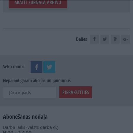
SKATĪT ŽURNĀLA ARHĪVU
Dalies
Seko mums
Nepalaid garām akcijas un jaunumus
Abonēšanas nodaļa
Darba laiks (valsts darba d.)
9:00 - 17:00