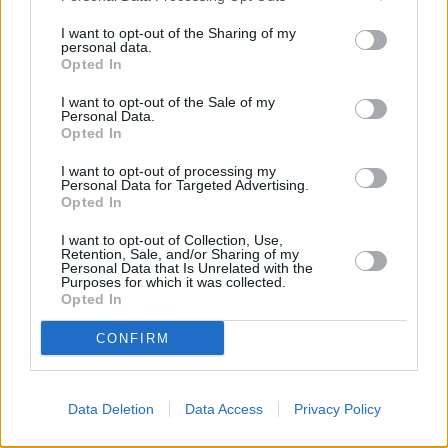
8 izdevumi / 2.32 Eur par izdevumu *
I want to opt-out of the Sharing of my
personal data.
*Visas cenas portālā ManiZurnali.lv norādītas € ar PVN.
Opted In
Žurnālu izdevumu skaits var atšķirties, kā to nosaka Lietošanas
noteikumi
I want to opt-out of the Sale of my
Personal Data.
Opted In
I want to opt-out of processing my
Personal Data for Targeted Advertising.
Opted In
`
I want to opt-out of Collection, Use,
Retention, Sale, and/or Sharing of my
Personal Data that Is Unrelated with the
Purposes for which it was collected.
Opted In
E-izdevumu arhīvs
CONFIRM
MEKLĒT
Data Deletion
Data Access
Privacy Policy