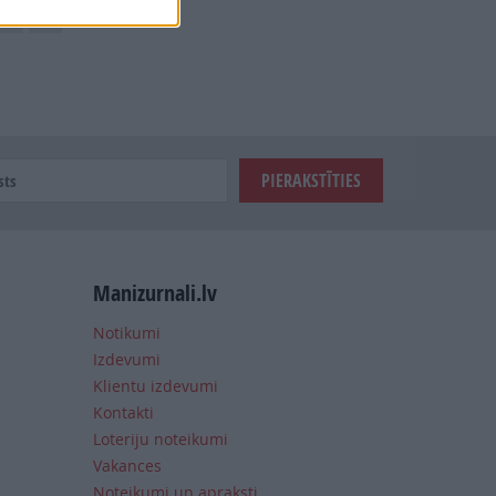
Manizurnali.lv
Notikumi
Izdevumi
Klientu izdevumi
Kontakti
Loteriju noteikumi
Vakances
Noteikumi un apraksti