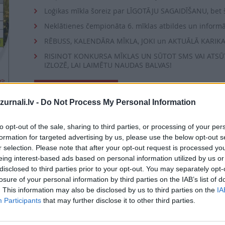
Loģikas mīkla šoreiz par LĪGOTĀJU SAGAIDĪŠANU, bet 
Neklātienes čempionāta 6. mīklas atbildes un informāc
RĒBUSS, KALENDĀRA MĪKLA, JOKI un AKTUĀLĀ KARIK
RISINOT KONKURSA MĪKLAS UN SŪTOT SMS VAI ATSŪTO
IZLOZĒ, LAI LAIMĒTU NAUDAS BALVAS!
īt
Šī e-izdevuma cena 
PIEVIENOT GROZAM
urnali.lv -
Do Not Process My Personal Information
vai
to opt-out of the sale, sharing to third parties, or processing of your per
formation for targeted advertising by us, please use the below opt-out s
r selection. Please note that after your opt-out request is processed y
Abonēt izdevumu
eing interest-based ads based on personal information utilized by us or
disclosed to third parties prior to your opt-out. You may separately opt-
losure of your personal information by third parties on the IAB’s list of
Drukāts izdevums
. This information may also be disclosed by us to third parties on the
IA
Participants
that may further disclose it to other third parties.
Abonēšanas perioda sākums: