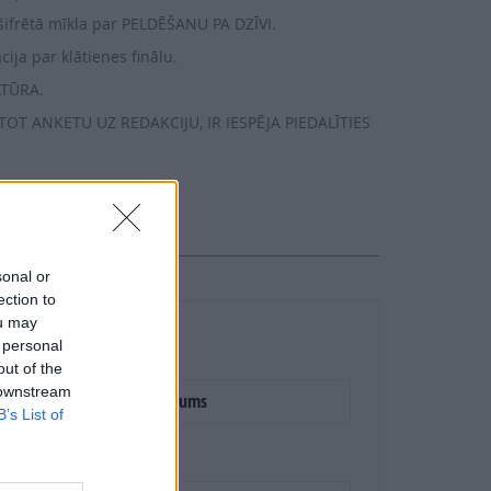
šifrētā mīkla par PELDĒŠANU PA DZĪVI.
ija par klātienes finālu.
ATŪRA.
T ANKETU UZ REDAKCIJU, IR IESPĒJA PIEDALĪTIES
ir
1.52 €
sonal or
ection to
ou may
 personal
out of the
 downstream
E-izdevums
B’s List of
Mēnešu skaits: