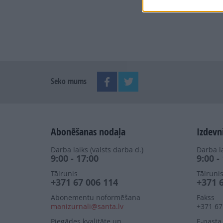
Seko mums
Abonēšanas nodaļa
Izdevn
Darba laiks (valsts darba d.)
Darba la
9:00 - 17:00
9:00 -
Tālrunis
Tālruni
+371 67 006 114
+371 
Abonementu noformēšana
Fakss
manizurnali@santa.lv
+371 67
Piegādes kvalitāte un
E-pasta