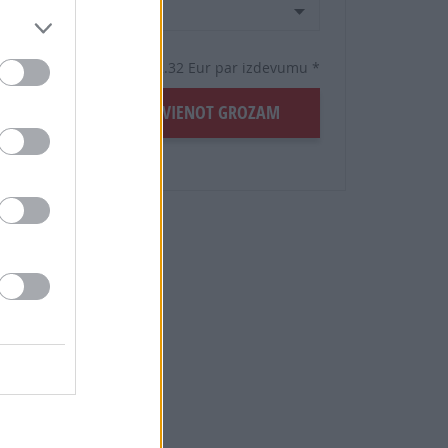
4 mēneši /
18.59 Eur
8 izdevumi / 2.32 Eur par izdevumu *
šanas
ĒT