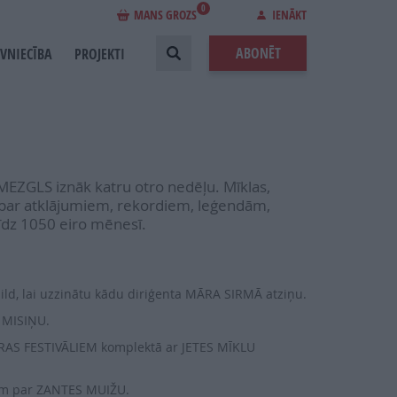
0
MANS GROZS
IENĀKT
ABONĒT
EVNIECĪBA
PROJEKTI
MEZGLS iznāk katru otro nedēļu. Mīklas,
sti par atklājumiem, rekordiem, leģendām,
īdz 1050 eiro mēnesī.
ild, lai uzzinātu kādu diriģenta MĀRA SIRMĀ atziņu.
U MISIŅU.
RAS FESTIVĀLIEM komplektā ar JETES MĪKLU
iem par ZANTES MUIŽU.