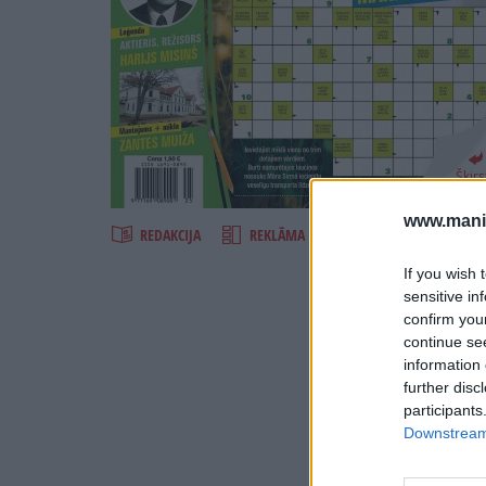
Šķirst
www.maniz
REDAKCIJA
REKLĀMA IZDEVUMĀ
If you wish 
sensitive in
confirm you
continue se
information 
further disc
participants
Downstream 