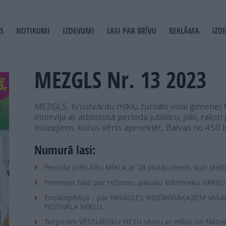
S
NOTIKUMI
IZDEVUMI
LASI PAR BRĪVU
REKLĀMA
IZD
T
GATION
MEZGLS Nr. 13 2023
MEZGLS. Krustvārdu mīklu žurnāls visai ģimenei 
intervija ar atbilstosā perioda jubilāru, joki, rak
muzejiem, kurus vērts apmeklēt. Balvas no 450 l
Numurā lasi:
Perioda JUBILĀRU MĪKLA ar 28 jautājumiem, kuri jāatb
Piemiņas fakti par režisoru, pasaku stāstnieku HARIJ
Enciklopēdija – par PASAULES NOZĪMĪGĀKAJIEM VASA
FESTIVĀLA MĪKLU.
Turpinām VĒSTURISKU VIETU sēriju ar mīklu un fakt