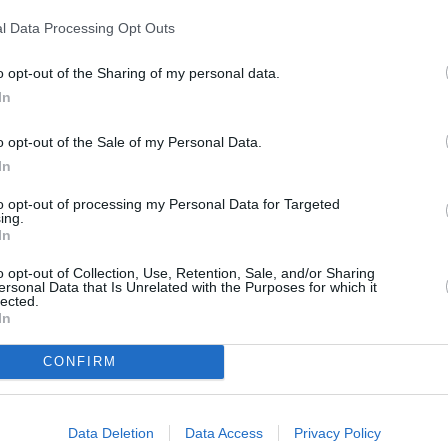
2026. gada septembris
l Data Processing Opt Outs
o opt-out of the Sharing of my personal data.
*Visas cenas portālā ManiZurnali.lv norādītas € ar PVN.
In
Žurnālu izdevumu skaits var atšķirties, kā to nosaka Lieto
noteikumi
o opt-out of the Sale of my Personal Data.
In
`
to opt-out of processing my Personal Data for Targeted
ing.
In
o opt-out of Collection, Use, Retention, Sale, and/or Sharing
MEKL
ersonal Data that Is Unrelated with the Purposes for which it
lected.
In
CONFIRM
Data Deletion
Data Access
Privacy Policy