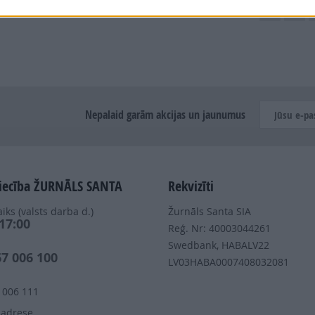
Dalies
Nepalaid garām akcijas un jaunumus
iecība ŽURNĀLS SANTA
Rekvizīti
iks (valsts darba d.)
Žurnāls Santa SIA
 17:00
Reģ. Nr: 40003044261
s
Swedbank, HABALV22
67 006 100
LV03HABA0007408032081
 006 111
 adrese