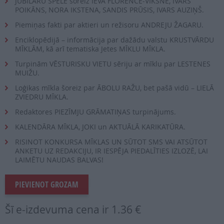
JUBILĀRU SPĒLĒ šoreiz IEVA FLORENCE-VĪKSNE, IVARS
POIKĀNS, NORA IKSTENA, SANDIS PRŪSIS, IVARS AUZIŅŠ.
Piemiņas fakti par aktieri un režisoru ANDREJU ŽAGARU.
Enciklopēdijā – informācija par dažādu valstu KRUSTVĀRDU
MĪKLĀM, kā arī tematiska Jetes MĪKLU MĪKLA.
Turpinām VĒSTURISKU VIETU sēriju ar mīklu par LESTENES
MUIŽU.
Loģikas mīkla šoreiz par ĀBOLU RAŽU, bet pašā vidū – LIELĀ
ZVIEDRU MĪKLA.
Redaktores PIEZĪMJU GRĀMATIŅAS turpinājums.
KALENDĀRA MĪKLA, JOKI un AKTUĀLĀ KARIKATŪRA.
RISINOT KONKURSA MĪKLAS UN SŪTOT SMS VAI ATSŪTOT
ANKETU UZ REDAKCIJU, IR IESPĒJA PIEDALĪTIES IZLOZĒ, LAI
LAIMĒTU NAUDAS BALVAS!
PIEVIENOT GROZAM
Šī e-izdevuma cena ir
1.36 €