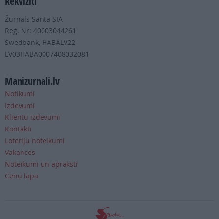
Rekvizīti
Žurnāls Santa SIA
Reģ. Nr: 40003044261
Swedbank, HABALV22
LV03HABA0007408032081
Manizurnali.lv
Notikumi
Izdevumi
Klientu izdevumi
Kontakti
Loteriju noteikumi
Vakances
Noteikumi un apraksti
Cenu lapa