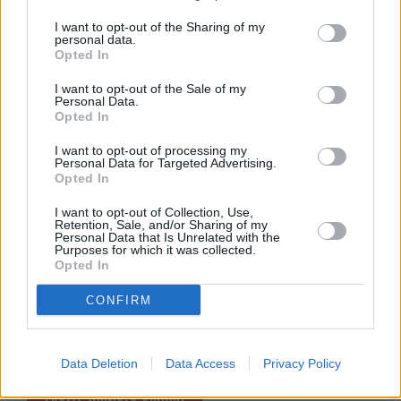
8 izdevumi / 2.32 Eur par izdevumu *
I want to opt-out of the Sharing of my
personal data.
*Visas cenas portālā ManiZurnali.lv norādītas € ar PVN.
Opted In
Žurnālu izdevumu skaits var atšķirties, kā to nosaka Lietošanas
noteikumi
I want to opt-out of the Sale of my
Personal Data.
Opted In
I want to opt-out of processing my
Personal Data for Targeted Advertising.
Opted In
`
I want to opt-out of Collection, Use,
Retention, Sale, and/or Sharing of my
Personal Data that Is Unrelated with the
Purposes for which it was collected.
E-izdevumu arhīvs
Opted In
CONFIRM
MEKLĒT
Data Deletion
Data Access
Privacy Policy