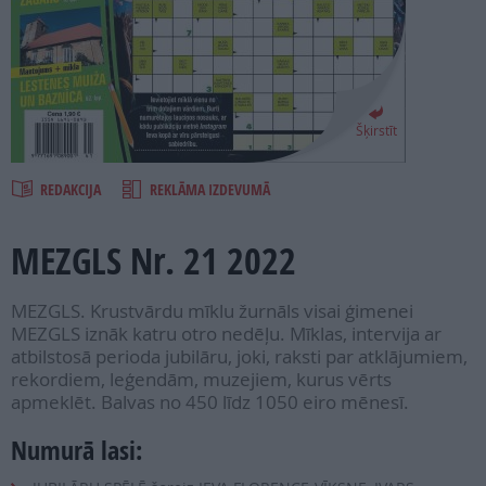
PROJEKTI
SEARCH
Šķirstīt
REDAKCIJA
REKLĀMA IZDEVUMĀ
MEZGLS Nr. 21 2022
MEZGLS. Krustvārdu mīklu žurnāls visai ģimenei
MEZGLS iznāk katru otro nedēļu. Mīklas, intervija ar
atbilstosā perioda jubilāru, joki, raksti par atklājumiem,
rekordiem, leģendām, muzejiem, kurus vērts
apmeklēt. Balvas no 450 līdz 1050 eiro mēnesī.
Numurā lasi: