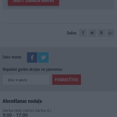
SKATĪT ŽURNĀLA ARHĪVU
Dalies
Seko mums
Nepalaid garām akcijas un jaunumus
Abonēšanas nodaļa
Darba laiks (valsts darba d.)
9:00 - 17:00