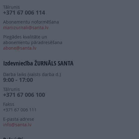
Tālrunis
+371 67 006 114
Abonementu noformēšana
manizurnali@santa.lv
Piegādes kvalitāte un
abonementu pāradresēšana
abone@santa.lv
Izdevniecība ŽURNĀLS SANTA
Darba laiks (valsts darba d.)
9:00 - 17:00
Tālrunis
+371 67 006 100
Fakss
+371 67 006 111
E-pasta adrese
info@santa.lv