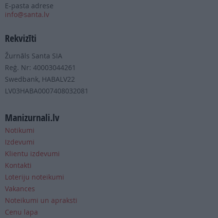
E-pasta adrese
info@santa.lv
Rekvizīti
Žurnāls Santa SIA
Reģ. Nr: 40003044261
Swedbank, HABALV22
LV03HABA0007408032081
Manizurnali.lv
Notikumi
Izdevumi
Klientu izdevumi
Kontakti
Loteriju noteikumi
Vakances
Noteikumi un apraksti
Cenu lapa