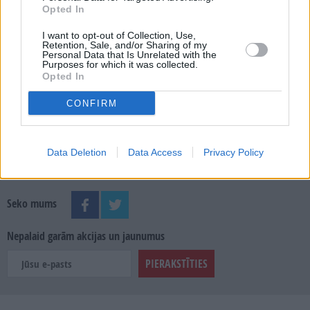
Opted In
MEKLĒT
I want to opt-out of Collection, Use,
Retention, Sale, and/or Sharing of my
SKATĪT ŽURNĀLA ARHĪVU
Personal Data that Is Unrelated with the
Purposes for which it was collected.
Opted In
CONFIRM
Dalies
Data Deletion
Data Access
Privacy Policy
Seko mums
Nepalaid garām akcijas un jaunumus