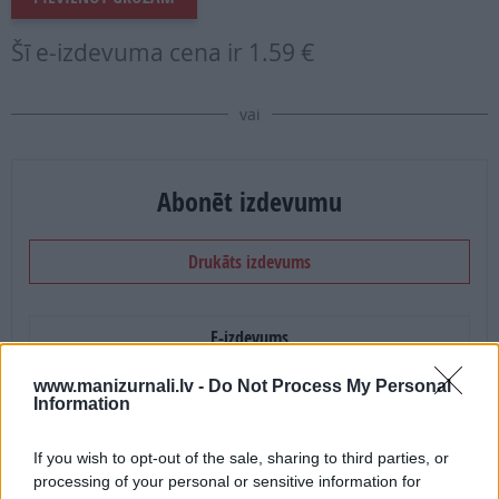
Šī e-izdevuma cena ir
1.59 €
vai
Abonēt izdevumu
Drukāts izdevums
E-izdevums
www.manizurnali.lv -
Do Not Process My Personal
Abonēšanas perioda sākums:
Information
2026. gada septembris
If you wish to opt-out of the sale, sharing to third parties, or
processing of your personal or sensitive information for