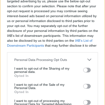
Mēnešu skaits:
targeted advertising by us, please use the below opt-out
section to confirm your selection. Please note that after your
4 mēneši /
7.79 Eur
opt-out request is processed you may continue seeing
interest-based ads based on personal information utilized by
us or personal information disclosed to third parties prior to
4 izdevumi / 1.95 Eur par izdevumu *
your opt-out. You may separately opt-out of the further
*Visas cenas portālā ManiZurnali.lv norādītas € ar PVN.
disclosure of your personal information by third parties on the
Žurnālu izdevumu skaits var atšķirties, kā to nosaka Lietošanas
IAB’s list of downstream participants. This information may
noteikumi
also be disclosed by us to third parties on the
IAB’s List of
Downstream Participants
that may further disclose it to other
third parties.
Personal Data Processing Opt Outs
I want to opt-out of the Sharing of my
`
personal data.
Opted In
I want to opt-out of the Sale of my
E-izdevumu arhīvs
Personal Data.
Opted In
I want to opt-out of processing my
Personal Data for Targeted Advertising.