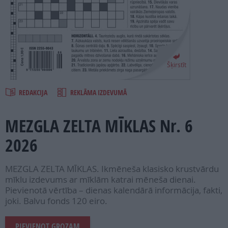
PROJEKTI
SEARCH
Šķirstīt
REDAKCIJA
REKLĀMA IZDEVUMĀ
MEZGLA ZELTA MĪKLAS Nr. 6
2026
MEZGLA ZELTA MĪKLAS. Ikmēneša klasisko krustvārdu
mīklu izdevums ar mīklām katrai mēneša dienai.
Pievienotā vērtība – dienas kalendārā informācija, fakti,
joki. Balvu fonds 120 eiro.
PIEVIENOT GROZAM