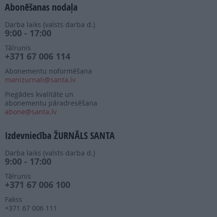
Abonēšanas nodaļa
Darba laiks (valsts darba d.)
9:00 - 17:00
Tālrunis
+371 67 006 114
Abonementu noformēšana
manizurnali@santa.lv
Piegādes kvalitāte un
abonementu pāradresēšana
abone@santa.lv
Izdevniecība ŽURNĀLS SANTA
Darba laiks (valsts darba d.)
9:00 - 17:00
Tālrunis
+371 67 006 100
Fakss
+371 67 006 111