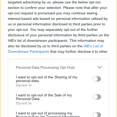
targeted advertising by us, please use the below opt-out
Kāpēc nejūtu tuvu saikni ar savu bērniņu?
section to confirm your selection. Please note that after your
Fotokonkurss “Mazais pucējas”
opt-out request is processed you may continue seeing
interest-based ads based on personal information utilized by
PIEVIENOT GROZAM
us or personal information disclosed to third parties prior to
your opt-out. You may separately opt-out of the further
disclosure of your personal information by third parties on the
Šī e-izdevuma cena ir
2.64 €
IAB’s list of downstream participants. This information may
also be disclosed by us to third parties on the
IAB’s List of
Downstream Participants
that may further disclose it to other
vai
third parties.
`
Personal Data Processing Opt Outs
Seko mums
I want to opt-out of the Sharing of my
personal data.
Opted In
I want to opt-out of the Sale of my
E-izdevumu arhīvs
Personal Data.
Opted In
I want to opt-out of processing my
Personal Data for Targeted Advertising.