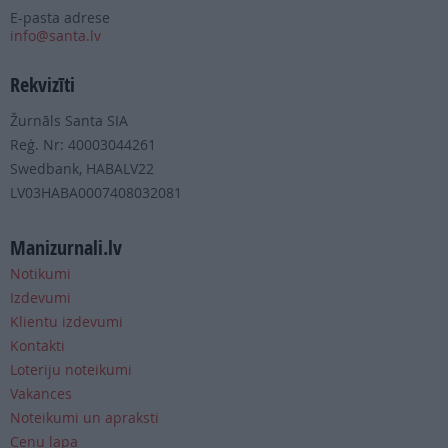
E-pasta adrese
info@santa.lv
Rekvizīti
Žurnāls Santa SIA
Reģ. Nr: 40003044261
Swedbank, HABALV22
LV03HABA0007408032081
Manizurnali.lv
Notikumi
Izdevumi
Klientu izdevumi
Kontakti
Loteriju noteikumi
Vakances
Noteikumi un apraksti
Cenu lapa