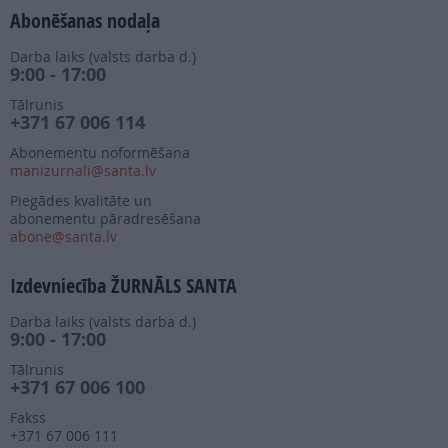
Abonēšanas nodaļa
Darba laiks (valsts darba d.)
9:00 - 17:00
Tālrunis
+371 67 006 114
Abonementu noformēšana
manizurnali@santa.lv
Piegādes kvalitāte un
abonementu pāradresēšana
abone@santa.lv
Izdevniecība ŽURNĀLS SANTA
Darba laiks (valsts darba d.)
9:00 - 17:00
Tālrunis
+371 67 006 100
Fakss
+371 67 006 111