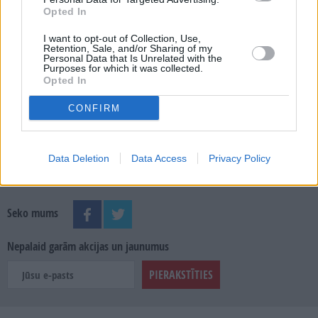
Opted In
MEKLĒT
I want to opt-out of Collection, Use,
Retention, Sale, and/or Sharing of my
SKATĪT ŽURNĀLA ARHĪVU
Personal Data that Is Unrelated with the
Purposes for which it was collected.
Opted In
CONFIRM
Dalies
Data Deletion
Data Access
Privacy Policy
Seko mums
Nepalaid garām akcijas un jaunumus