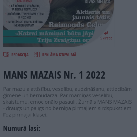
PROJEKTI
SEARCH
Šķirstīt
REDAKCIJA
REKLĀMA IZDEVUMĀ
MANS MAZAIS Nr. 1 2022
Par mazuļa attīstību, veselību, audzināšanu, attiecībām
ģimenē un bērnudārzā. Par māmiņas veselību,
skaistumu, emocionālo pasauli. Žurnāls MANS MAZAIS
- draugs un palīgs no bērniņa pirmajiem sirdspukstiem
līdz pirmajai klasei.
Numurā lasi: