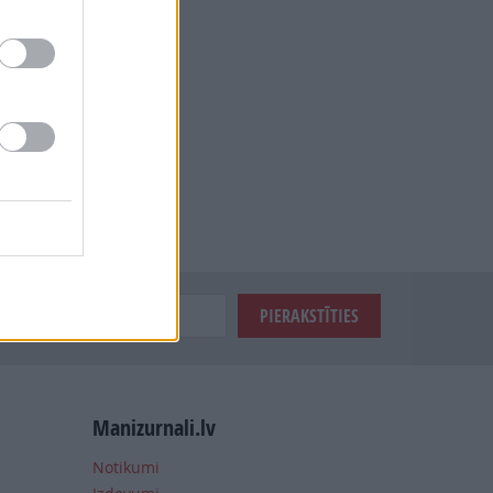
Manizurnali.lv
Notikumi