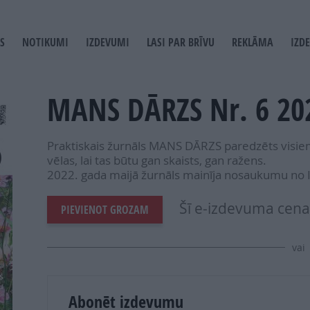
S
NOTIKUMI
IZDEVUMI
LASI PAR BRĪVU
REKLĀMA
IZD
T
GATION
MANS DĀRZS Nr. 6 20
Praktiskais žurnāls MANS DĀRZS paredzēts visiem
vēlas, lai tas būtu gan skaists, gan ražens.
2022. gada maijā žurnāls mainīja nosaukumu n
Šī e-izdevuma cena 
PIEVIENOT GROZAM
vai
Abonēt izdevumu