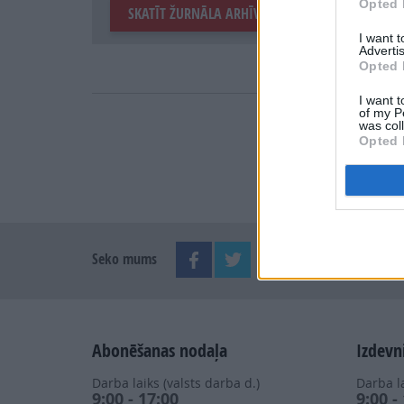
Opted 
SKATĪT ŽURNĀLA ARHĪVU
I want 
Advertis
Opted 
I want t
of my P
was col
Opted 
Seko mums
Abonēšanas nodaļa
Izdevn
Darba laiks (valsts darba d.)
Darba la
9:00 - 17:00
9:00 -