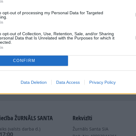
In
to opt-out of processing my Personal Data for Targeted
ing.
In
o opt-out of Collection, Use, Retention, Sale, and/or Sharing
ersonal Data that Is Unrelated with the Purposes for which it
Dalies
lected.
In
CONFIRM
Data Deletion
Data Access
Privacy Policy
Nepalaid garām akcijas un jaunumus
iecība ŽURNĀLS SANTA
Rekvizīti
iks (valsts darba d.)
Žurnāls Santa SIA
 17:00