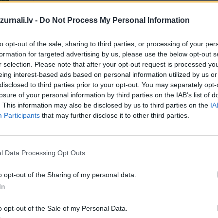
Drukāts izdevums
urnali.lv -
Do Not Process My Personal Information
to opt-out of the sale, sharing to third parties, or processing of your per
Abonēšanas perioda sākums:
formation for targeted advertising by us, please use the below opt-out s
r selection. Please note that after your opt-out request is processed y
2026. gada septembris
eing interest-based ads based on personal information utilized by us or
disclosed to third parties prior to your opt-out. You may separately opt-
īt
losure of your personal information by third parties on the IAB’s list of
. This information may also be disclosed by us to third parties on the
IA
*Visas cenas portālā ManiZurnali.lv norādītas € ar PVN.
Participants
that may further disclose it to other third parties.
Žurnālu izdevumu skaits var atšķirties, kā to nosaka Lieto
noteikumi
l Data Processing Opt Outs
`
o opt-out of the Sharing of my personal data.
In
MEKL
o opt-out of the Sale of my Personal Data.