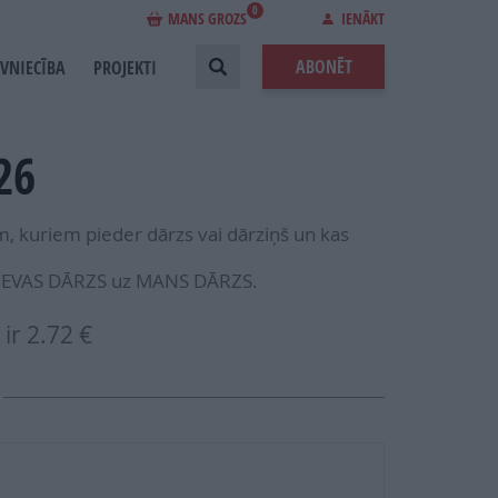
0
MANS GROZS
IENĀKT
ABONĒT
EVNIECĪBA
PROJEKTI
26
, kuriem pieder dārzs vai dārziņš un kas
o IEVAS DĀRZS uz MANS DĀRZS.
ir
2.72 €