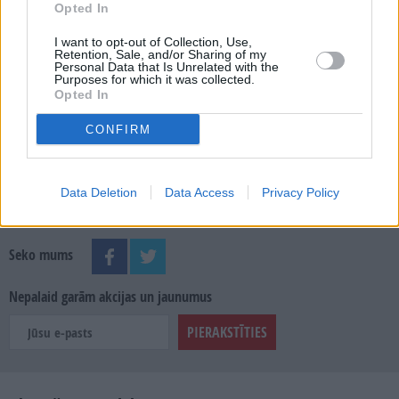
Opted In
MEKLĒT
I want to opt-out of Collection, Use,
Retention, Sale, and/or Sharing of my
SKATĪT ŽURNĀLA ARHĪVU
Personal Data that Is Unrelated with the
Purposes for which it was collected.
Opted In
CONFIRM
Dalies
Data Deletion
Data Access
Privacy Policy
Seko mums
Nepalaid garām akcijas un jaunumus