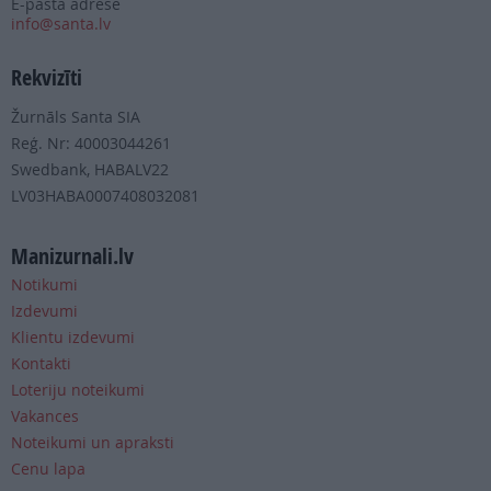
E-pasta adrese
info@santa.lv
Rekvizīti
Žurnāls Santa SIA
Reģ. Nr: 40003044261
Swedbank, HABALV22
LV03HABA0007408032081
Manizurnali.lv
Notikumi
Izdevumi
Klientu izdevumi
Kontakti
Loteriju noteikumi
Vakances
Noteikumi un apraksti
Cenu lapa