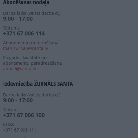
Abonēšanas nodaļa
Darba laiks (valsts darba d.)
9:00 - 17:00
Tālrunis
+371 67 006 114
Abonementu noformēšana
manizurnali@santa.lv
Piegādes kvalitāte un
abonementu pāradresēšana
abone@santa.lv
Izdevniecība ŽURNĀLS SANTA
Darba laiks (valsts darba d.)
9:00 - 17:00
Tālrunis
+371 67 006 100
Fakss
+371 67 006 111