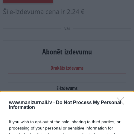
Šī e-izdevuma cena ir
2.24 €
vai
Abonēt izdevumu
Drukāts izdevums
E-izdevums
www.manizurnali.lv -
Do Not Process My Personal
Abonēšanas perioda sākums:
Information
2026. gada septembris
If you wish to opt-out of the sale, sharing to third parties, or
processing of your personal or sensitive information for
Mēnešu skaits: