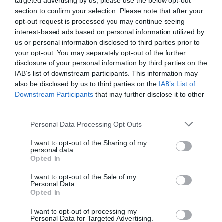
targeted advertising by us, please use the below opt-out
section to confirm your selection. Please note that after your
4 mēneši /
13.60 Eur
opt-out request is processed you may continue seeing
interest-based ads based on personal information utilized by
us or personal information disclosed to third parties prior to
3 izdevumi / 4.53 Eur par izdevumu *
your opt-out. You may separately opt-out of the further
*Visas cenas portālā ManiZurnali.lv norādītas € ar PVN.
disclosure of your personal information by third parties on the
Žurnālu izdevumu skaits var atšķirties, kā to nosaka Lietošanas
IAB’s list of downstream participants. This information may
noteikumi
also be disclosed by us to third parties on the
IAB’s List of
Downstream Participants
that may further disclose it to other
third parties.
Personal Data Processing Opt Outs
`
I want to opt-out of the Sharing of my
personal data.
Opted In
I want to opt-out of the Sale of my
E-izdevumu arhīvs
Personal Data.
Opted In
I want to opt-out of processing my
Personal Data for Targeted Advertising.