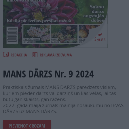
PROJEKTI
SEARCH
Šķirstīt
REDAKCIJA
REKLĀMA IZDEVUMĀ
MANS DĀRZS Nr. 9 2024
Praktiskais žurnāls MANS DĀRZS paredzēts visiem,
kuriem pieder dārzs vai dārziņš un kas vēlas, lai tas
būtu gan skaists, gan ražens.
2022. gada maijā žurnāls mainīja nosaukumu no IEVAS
DĀRZS uz MANS DĀRZS.
PIEVIENOT GROZAM