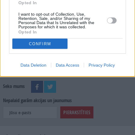
Opted In
MEKLĒT
I want to opt-out of Collection, Use,
Retention, Sale, and/or Sharing of my
SKATĪT ŽURNĀLA ARHĪVU
Personal Data that Is Unrelated with the
Purposes for which it was collected.
Opted In
CONFIRM
Dalies
Data Deletion
Data Access
Privacy Policy
Seko mums
Nepalaid garām akcijas un jaunumus