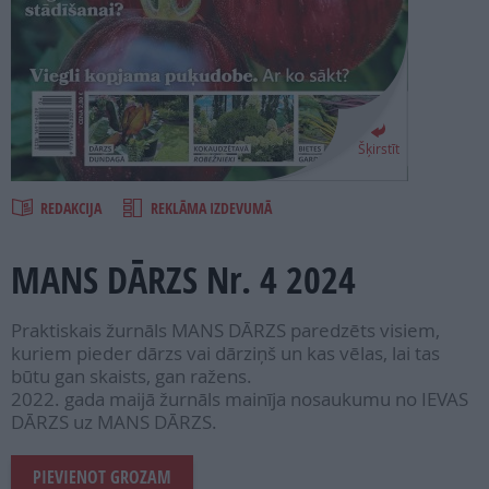
PROJEKTI
SEARCH
Šķirstīt
REDAKCIJA
REKLĀMA IZDEVUMĀ
MANS DĀRZS Nr. 4 2024
Praktiskais žurnāls MANS DĀRZS paredzēts visiem,
kuriem pieder dārzs vai dārziņš un kas vēlas, lai tas
būtu gan skaists, gan ražens.
2022. gada maijā žurnāls mainīja nosaukumu no IEVAS
DĀRZS uz MANS DĀRZS.
PIEVIENOT GROZAM