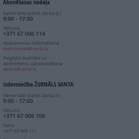
Abonēšanas nodaļa
Darba laiks (valsts darba d.)
9:00 - 17:00
Tālrunis
+371 67 006 114
Abonementu noformēšana
manizurnali@santa.lv
Piegādes kvalitāte un
abonementu pāradresēšana
abone@santa.lv
Izdevniecība ŽURNĀLS SANTA
Darba laiks (valsts darba d.)
9:00 - 17:00
Tālrunis
+371 67 006 100
Fakss
+371 67 006 111