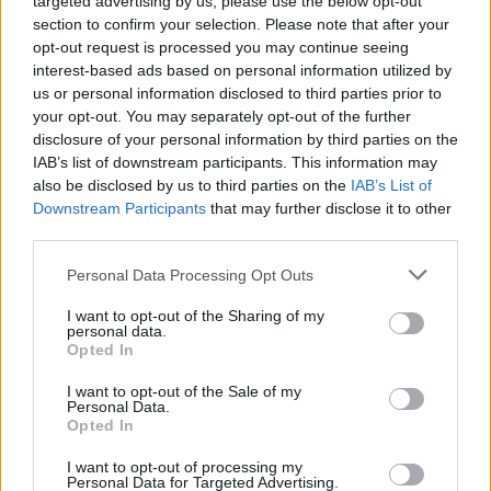
targeted advertising by us, please use the below opt-out
section to confirm your selection. Please note that after your
4 mēneši /
13.60 Eur
opt-out request is processed you may continue seeing
interest-based ads based on personal information utilized by
us or personal information disclosed to third parties prior to
3 izdevumi / 4.53 Eur par izdevumu *
your opt-out. You may separately opt-out of the further
*Visas cenas portālā ManiZurnali.lv norādītas € ar PVN.
disclosure of your personal information by third parties on the
Žurnālu izdevumu skaits var atšķirties, kā to nosaka Lietošanas
IAB’s list of downstream participants. This information may
noteikumi
also be disclosed by us to third parties on the
IAB’s List of
Downstream Participants
that may further disclose it to other
third parties.
Personal Data Processing Opt Outs
`
I want to opt-out of the Sharing of my
personal data.
Opted In
I want to opt-out of the Sale of my
E-izdevumu arhīvs
Personal Data.
Opted In
I want to opt-out of processing my
Personal Data for Targeted Advertising.