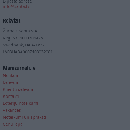
E-pasta adrese
info@santa.lv
Rekvizīti
Žurnāls Santa SIA
Reģ. Nr: 40003044261
Swedbank, HABALV22
LV03HABA0007408032081
Manizurnali.lv
Notikumi
Izdevumi
Klientu izdevumi
Kontakti
Loteriju noteikumi
Vakances
Noteikumi un apraksti
Cenu lapa