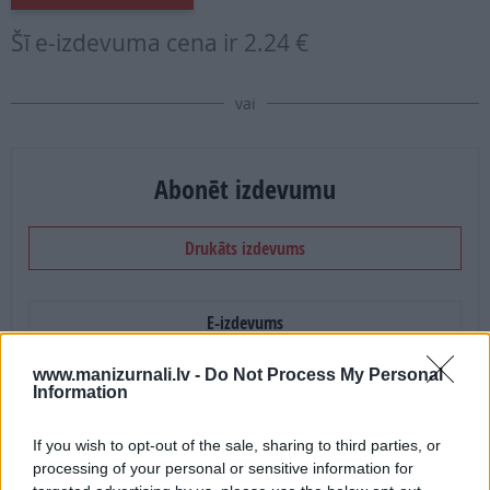
Šī e-izdevuma cena ir
2.24 €
vai
Abonēt izdevumu
Drukāts izdevums
E-izdevums
www.manizurnali.lv -
Do Not Process My Personal
Abonēšanas perioda sākums:
Information
2026. gada septembris
If you wish to opt-out of the sale, sharing to third parties, or
processing of your personal or sensitive information for
Mēnešu skaits: