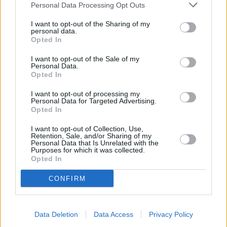
Personal Data Processing Opt Outs
I want to opt-out of the Sharing of my
4 izdevumi / 4.95 Eur par izdevumu *
personal data.
Opted In
*Visas cenas portālā ManiZurnali.lv norādītas € ar PVN.
Žurnālu izdevumu skaits var atšķirties, kā to nosaka Lietošanas
I want to opt-out of the Sale of my
noteikumi
Personal Data.
Opted In
I want to opt-out of processing my
Personal Data for Targeted Advertising.
Opted In
`
I want to opt-out of Collection, Use,
Retention, Sale, and/or Sharing of my
Personal Data that Is Unrelated with the
Purposes for which it was collected.
Opted In
E-izdevumu arhīvs
CONFIRM
Data Deletion
Data Access
Privacy Policy
MEKLĒT