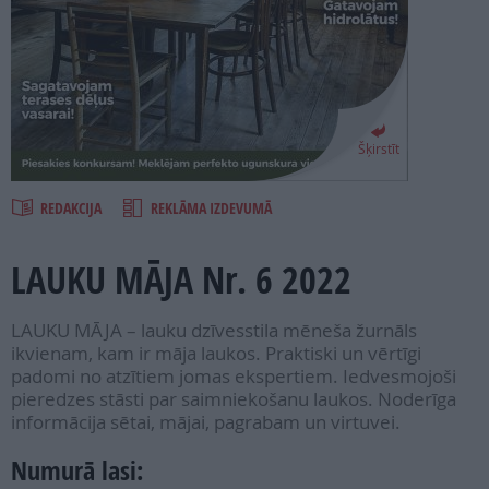
PROJEKTI
SEARCH
Šķirstīt
REDAKCIJA
REKLĀMA IZDEVUMĀ
LAUKU MĀJA Nr. 6 2022
LAUKU MĀJA – lauku dzīvesstila mēneša žurnāls
ikvienam, kam ir māja laukos. Praktiski un vērtīgi
padomi no atzītiem jomas ekspertiem. Iedvesmojoši
pieredzes stāsti par saimniekošanu laukos. Noderīga
informācija sētai, mājai, pagrabam un virtuvei.
Numurā lasi: