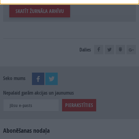
SKATĪT ŽURNĀLA ARHĪVU
Dalies
Seko mums
Nepalaid garām akcijas un jaunumus
Abonēšanas nodaļa