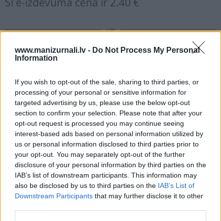
Šī e-izdevuma cena ir
2.40 €
vai
www.manizurnali.lv -
Do Not Process My Personal
Information
Abonēt izdevumu
If you wish to opt-out of the sale, sharing to third parties, or
processing of your personal or sensitive information for
Drukāts izdevums
targeted advertising by us, please use the below opt-out
section to confirm your selection. Please note that after your
opt-out request is processed you may continue seeing
E-izdevums
interest-based ads based on personal information utilized by
us or personal information disclosed to third parties prior to
your opt-out. You may separately opt-out of the further
Abonēšanas perioda sākums:
disclosure of your personal information by third parties on the
2026. gada septembris
IAB’s list of downstream participants. This information may
also be disclosed by us to third parties on the
IAB’s List of
Downstream Participants
that may further disclose it to other
Mēnešu skaits:
third parties.
4 mēneši /
19.80 Eur