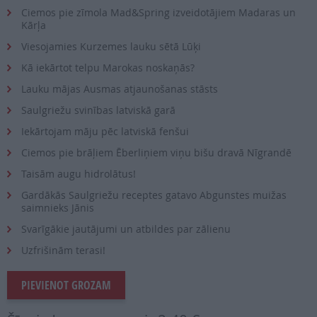
Ciemos pie zīmola Mad&Spring izveidotājiem Madaras un
Kārļa
Viesojamies Kurzemes lauku sētā Lūķi
Kā iekārtot telpu Marokas noskaņās?
Lauku mājas Ausmas atjaunošanas stāsts
Saulgriežu svinības latviskā garā
Iekārtojam māju pēc latviskā fenšui
Ciemos pie brāļiem Ēberliņiem viņu bišu dravā Nīgrandē
Taisām augu hidrolātus!
Gardākās Saulgriežu receptes gatavo Abgunstes muižas
saimnieks Jānis
Svarīgākie jautājumi un atbildes par zālienu
Uzfrišinām terasi!
PIEVIENOT GROZAM