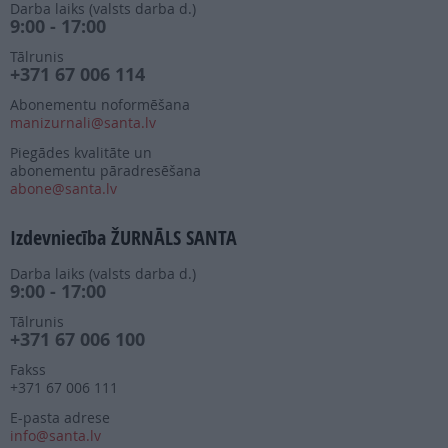
Darba laiks (valsts darba d.)
9:00 - 17:00
Tālrunis
+371 67 006 114
Abonementu noformēšana
manizurnali@santa.lv
Piegādes kvalitāte un
abonementu pāradresēšana
abone@santa.lv
Izdevniecība ŽURNĀLS SANTA
Darba laiks (valsts darba d.)
9:00 - 17:00
Tālrunis
+371 67 006 100
Fakss
+371 67 006 111
E-pasta adrese
info@santa.lv