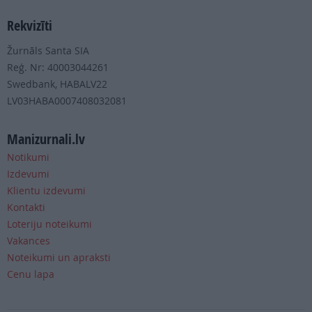
Rekvizīti
Žurnāls Santa SIA
Reģ. Nr: 40003044261
Swedbank, HABALV22
LV03HABA0007408032081
Manizurnali.lv
Notikumi
Izdevumi
Klientu izdevumi
Kontakti
Loteriju noteikumi
Vakances
Noteikumi un apraksti
Cenu lapa