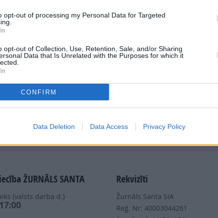
to opt-out of processing my Personal Data for Targeted
ing.
In
o opt-out of Collection, Use, Retention, Sale, and/or Sharing
ersonal Data that Is Unrelated with the Purposes for which it
Dalies
lected.
In
CONFIRM
Data Deletion
Data Access
Privacy Policy
Nepalaid garām akcijas un jaunumus
iecība ŽURNĀLS SANTA
Rekvizīti
iks (valsts darba d.)
Žurnāls Santa SIA
 17:00
Reģ. Nr: 40003044261