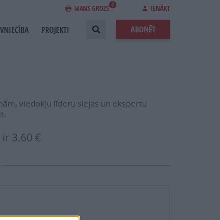
0
MANS GROZS
IENĀKT
ABONĒT
EVNIECĪBA
PROJEKTI
ām, viedokļu līderu slejas un ekspertu
m.
ir
3.60 €