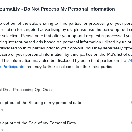
Drukāts izdevums
urnali.lv -
Do Not Process My Personal Information
Abonēšanas perioda sākums:
to opt-out of the sale, sharing to third parties, or processing of your per
formation for targeted advertising by us, please use the below opt-out s
2026. gada septembris
r selection. Please note that after your opt-out request is processed y
eing interest-based ads based on personal information utilized by us or
īt
disclosed to third parties prior to your opt-out. You may separately opt-
losure of your personal information by third parties on the IAB’s list of
*Visas cenas portālā ManiZurnali.lv norādītas € ar PVN.
. This information may also be disclosed by us to third parties on the
IA
Žurnālu izdevumu skaits var atšķirties, kā to nosaka Lieto
Participants
that may further disclose it to other third parties.
noteikumi
`
l Data Processing Opt Outs
o opt-out of the Sharing of my personal data.
In
MEKL
o opt-out of the Sale of my Personal Data.
In