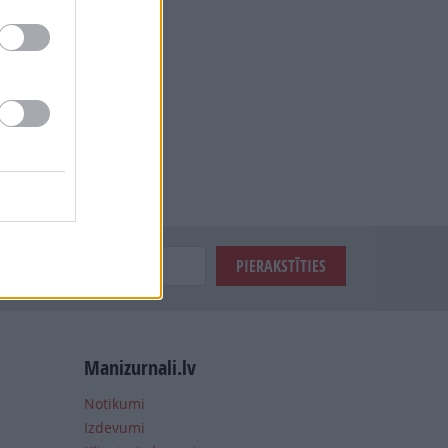
Manizurnali.lv
Notikumi
Izdevumi