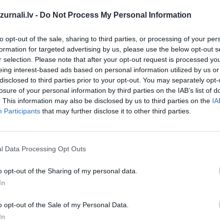
Drukāts izdevums
urnali.lv -
Do Not Process My Personal Information
Abonēšanas perioda sākums:
to opt-out of the sale, sharing to third parties, or processing of your per
formation for targeted advertising by us, please use the below opt-out s
2026. gada septembris
r selection. Please note that after your opt-out request is processed y
eing interest-based ads based on personal information utilized by us or
disclosed to third parties prior to your opt-out. You may separately opt-
īt
losure of your personal information by third parties on the IAB’s list of
*Visas cenas portālā ManiZurnali.lv norādītas € ar PVN.
. This information may also be disclosed by us to third parties on the
IA
Žurnālu izdevumu skaits var atšķirties, kā to nosaka Lieto
Participants
that may further disclose it to other third parties.
noteikumi
`
l Data Processing Opt Outs
o opt-out of the Sharing of my personal data.
In
MEKL
o opt-out of the Sale of my Personal Data.
In