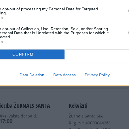
to opt-out of processing my Personal Data for Targeted
ing.
In
o opt-out of Collection, Use, Retention, Sale, and/or Sharing
ersonal Data that Is Unrelated with the Purposes for which it
Dalies
lected.
In
CONFIRM
Data Deletion
Data Access
Privacy Policy
Nepalaid garām akcijas un jaunumus
iecība ŽURNĀLS SANTA
Rekvizīti
iks (valsts darba d.)
Žurnāls Santa SIA
 17:00
Reģ. Nr: 40003044261