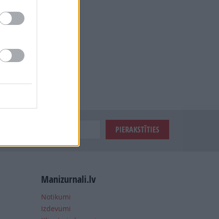
Manizurnali.lv
Notikumi
Izdevumi