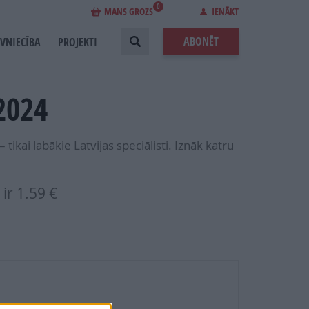
0
MANS GROZS
IENĀKT
ABONĒT
EVNIECĪBA
PROJEKTI
2024
tikai labākie Latvijas speciālisti. Iznāk katru
ir
1.59 €