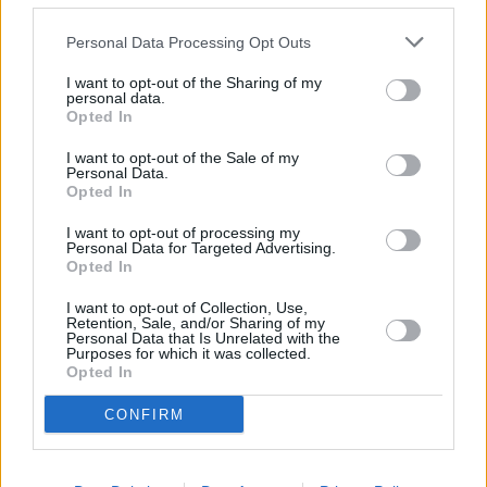
*Visas cenas portālā ManiZurnali.lv norādītas € ar PVN.
Žurnālu izdevumu skaits var atšķirties, kā to nosaka Lietošanas
noteikumi
Personal Data Processing Opt Outs
I want to opt-out of the Sharing of my
personal data.
Opted In
I want to opt-out of the Sale of my
Personal Data.
`
Opted In
I want to opt-out of processing my
Personal Data for Targeted Advertising.
Saistītie notikumi
Opted In
Konkursa "IEVAS STĀSTU LIELĀS MĪKLAS" uzvarētāja
I want to opt-out of Collection, Use,
Retention, Sale, and/or Sharing of my
Personal Data that Is Unrelated with the
Purposes for which it was collected.
Opted In
CONFIRM
E-izdevumu arhīvs