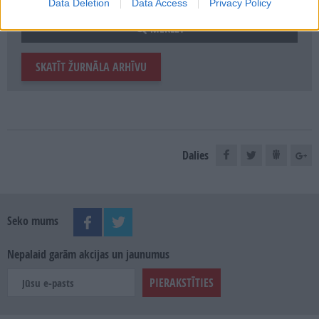
Data Deletion
Data Access
Privacy Policy
MEKLĒT
SKATĪT ŽURNĀLA ARHĪVU
Dalies
Seko mums
Nepalaid garām akcijas un jaunumus