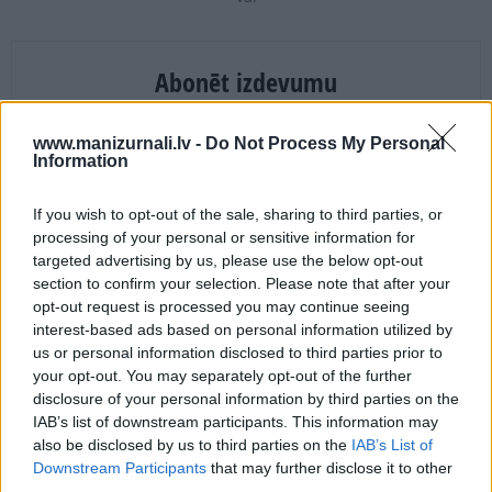
Abonēt izdevumu
Drukāts izdevums
www.manizurnali.lv -
Do Not Process My Personal
Information
E-izdevums
If you wish to opt-out of the sale, sharing to third parties, or
processing of your personal or sensitive information for
targeted advertising by us, please use the below opt-out
Abonēšanas perioda sākums:
section to confirm your selection. Please note that after your
opt-out request is processed you may continue seeing
interest-based ads based on personal information utilized by
us or personal information disclosed to third parties prior to
your opt-out. You may separately opt-out of the further
Mēnešu skaits:
disclosure of your personal information by third parties on the
1 numurs /
1.80 Eur
IAB’s list of downstream participants. This information may
also be disclosed by us to third parties on the
IAB’s List of
Downstream Participants
that may further disclose it to other
third parties.