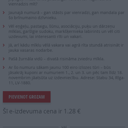
vienradzis mīt?
Jaunajā numurā – gan stāsts par vienradzi, gan mandala par
šo brīnumaino dzīvnieku.
Vēl eņģeļu, pastaigu, šūnu, asociāciju, puķu un dārzeņu
mīklas, garšīgie sudoku, markšķernieka labirints un vēl citi
uzdevumi, lai interesanti rīti un vakari.
Jā, arī kādu mīklu vēlā vakara vai agrā rīta stundā atrisināt ir
jauka vasaras nodarbe.
Pašā žurnāla vidū – divatā risināma zviedru mīkla.
Ar šo numuru sākam jaunu 100 eiro izlozes tūri – būs
jāsakrāj kuponi ar numuriem 1., 2. un 3. un pēc tam līdz 18.
novembrim jāatsūta uz izdevniecību. Adrese: Stabu 34, Rīga-
11, LV-1880.
PIEVIENOT GROZAM
Šī e-izdevuma cena ir
1.28 €
vai