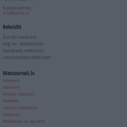
E-pasta adrese
info@santa.lv
Rekvizīti
Žurnāls Santa SIA
Reģ. Nr: 40003044261
Swedbank, HABALV22
LV03HABA0007408032081
Manizurnali.lv
Notikumi
Izdevumi
Klientu izdevumi
Kontakti
Loteriju noteikumi
Vakances
Noteikumi un apraksti