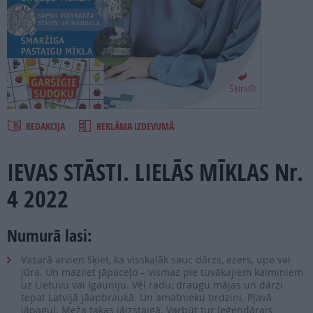
PROJEKTI
SEARCH
Šķirstīt
REDAKCIJA
REKLĀMA IZDEVUMĀ
IEVAS STĀSTI. LIELĀS MĪKLAS Nr.
4 2022
Numurā lasi:
Vasarā arvien šķiet, ka visskaļāk sauc dārzs, ezers, upe vai
jūra. Un mazliet jāpaceļo – vismaz pie tuvākajiem kaimiņiem
uz Lietuvu vai Igauniju. Vēl radu, draugu mājas un dārzi
tepat Latvijā jāapbraukā. Un amatnieku tirdziņi. Pļavā
jāpaguļ. Meža takas jāizstaigā. Varbūt tur leģendārais