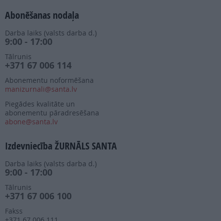
Abonēšanas nodaļa
Darba laiks (valsts darba d.)
9:00 - 17:00
Tālrunis
+371 67 006 114
Abonementu noformēšana
manizurnali@santa.lv
Piegādes kvalitāte un
abonementu pāradresēšana
abone@santa.lv
Izdevniecība ŽURNĀLS SANTA
Darba laiks (valsts darba d.)
9:00 - 17:00
Tālrunis
+371 67 006 100
Fakss
+371 67 006 111