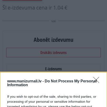
Šī e-izdevuma cena ir
1.04 €
vai
Abonēt izdevumu
Drukāts izdevums
E-izdevums
www.manizurnali.lv -
Do Not Process My Personal
Abonēšanas perioda sākums:
Information
2026. gada septembris
If you wish to opt-out of the sale, sharing to third parties, or
processing of your personal or sensitive information for
Mēnešu skaits:
targeted advertising by us, please use the below opt-out