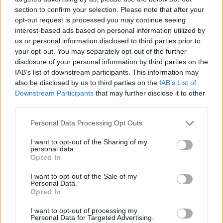
section to confirm your selection. Please note that after your
4 mēneši /
22.80 Eur
opt-out request is processed you may continue seeing
interest-based ads based on personal information utilized by
17 izdevumi / 1.34 Eur par izdevumu *
us or personal information disclosed to third parties prior to
your opt-out. You may separately opt-out of the further
*Visas cenas portālā ManiZurnali.lv norādītas € ar PVN.
disclosure of your personal information by third parties on the
Žurnālu izdevumu skaits var atšķirties, kā to nosaka Lietošanas
noteikumi
IAB’s list of downstream participants. This information may
also be disclosed by us to third parties on the
IAB’s List of
Downstream Participants
that may further disclose it to other
third parties.
Personal Data Processing Opt Outs
`
I want to opt-out of the Sharing of my
personal data.
Opted In
I want to opt-out of the Sale of my
E-izdevumu arhīvs
Personal Data.
Opted In
I want to opt-out of processing my
Personal Data for Targeted Advertising.