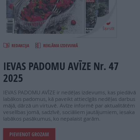
PROJEKTI
SEARCH
Šķirstīt
REDAKCIJA
REKLĀMA IZDEVUMĀ
IEVAS PADOMU AVĪZE Nr. 47
2025
IEVAS PADOMU AVĪZE ir nedēļas izdevums, kas piedāvā
labākos padomus, kā paveikt attiecīgās nedēļas darbus
mājā, dārzā un virtuvē. Avīze informē par aktualitātēm
veselības jomā, sadzīvē, sociāliem jautājumiem, iesaka
labākos pasākumus, ko nepalaist garām.
PIEVIENOT GROZAM