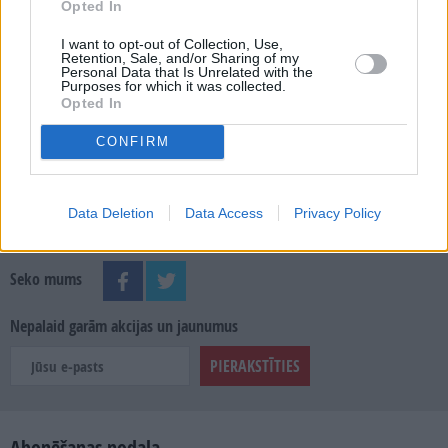
Opted In
MEKLĒT
I want to opt-out of Collection, Use,
Retention, Sale, and/or Sharing of my
SKATĪT ŽURNĀLA ARHĪVU
Personal Data that Is Unrelated with the
Purposes for which it was collected.
Opted In
CONFIRM
Dalies
Data Deletion
Data Access
Privacy Policy
Seko mums
Nepalaid garām akcijas un jaunumus
Abonēšanas nodaļa