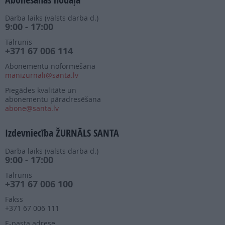
Darba laiks (valsts darba d.)
9:00 - 17:00
Tālrunis
+371 67 006 114
Abonementu noformēšana
manizurnali@santa.lv
Piegādes kvalitāte un
abonementu pāradresēšana
abone@santa.lv
Izdevniecība ŽURNĀLS SANTA
Darba laiks (valsts darba d.)
9:00 - 17:00
Tālrunis
+371 67 006 100
Fakss
+371 67 006 111
E-pasta adrese