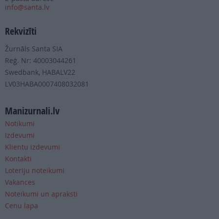
info@santa.lv
Rekvizīti
Žurnāls Santa SIA
Reģ. Nr: 40003044261
Swedbank, HABALV22
LV03HABA0007408032081
Manizurnali.lv
Notikumi
Izdevumi
Klientu izdevumi
Kontakti
Loteriju noteikumi
Vakances
Noteikumi un apraksti
Cenu lapa