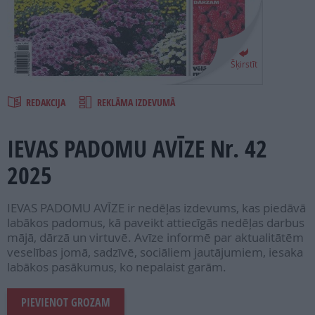
PROJEKTI
SEARCH
Šķirstīt
REDAKCIJA
REKLĀMA IZDEVUMĀ
IEVAS PADOMU AVĪZE Nr. 42
2025
IEVAS PADOMU AVĪZE ir nedēļas izdevums, kas piedāvā
labākos padomus, kā paveikt attiecīgās nedēļas darbus
mājā, dārzā un virtuvē. Avīze informē par aktualitātēm
veselības jomā, sadzīvē, sociāliem jautājumiem, iesaka
labākos pasākumus, ko nepalaist garām.
PIEVIENOT GROZAM