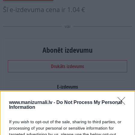
Šī e-izdevuma cena ir
1.04 €
vai
Abonēt izdevumu
Drukāts izdevums
E-izdevums
www.manizurnali.lv -
Do Not Process My Personal
Abonēšanas perioda sākums:
Information
2026. gada septembris
If you wish to opt-out of the sale, sharing to third parties, or
processing of your personal or sensitive information for
Mēnešu skaits:
targeted advertising by us, please use the below opt-out