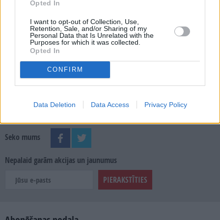
Opted In
MEKLĒT
I want to opt-out of Collection, Use,
Retention, Sale, and/or Sharing of my
SKATĪT ŽURNĀLA ARHĪVU
Personal Data that Is Unrelated with the
Purposes for which it was collected.
Opted In
CONFIRM
Dalies
Data Deletion
Data Access
Privacy Policy
Seko mums
Nepalaid garām akcijas un jaunumus
Abonēšanas nodaļa