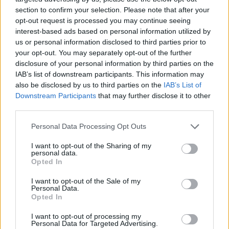
section to confirm your selection. Please note that after your
4 mēneši /
22.80 Eur
opt-out request is processed you may continue seeing
interest-based ads based on personal information utilized by
17 izdevumi / 1.34 Eur par izdevumu *
us or personal information disclosed to third parties prior to
your opt-out. You may separately opt-out of the further
*Visas cenas portālā ManiZurnali.lv norādītas € ar PVN.
disclosure of your personal information by third parties on the
Žurnālu izdevumu skaits var atšķirties, kā to nosaka Lietošanas
noteikumi
IAB’s list of downstream participants. This information may
also be disclosed by us to third parties on the
IAB’s List of
Downstream Participants
that may further disclose it to other
third parties.
Personal Data Processing Opt Outs
`
I want to opt-out of the Sharing of my
personal data.
Opted In
I want to opt-out of the Sale of my
E-izdevumu arhīvs
Personal Data.
Opted In
I want to opt-out of processing my
Personal Data for Targeted Advertising.