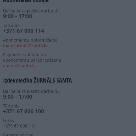
Darba laiks (valsts darba d.)
9:00 - 17:00
Tālrunis
+371 67 006 114
Abonementu noformēšana
manizurnali@santa.lv
Piegādes kvalitāte un
abonementu pāradresēšana
abone@santa.lv
Izdevniecība ŽURNĀLS SANTA
Darba laiks (valsts darba d.)
9:00 - 17:00
Tālrunis
+371 67 006 100
Fakss
+371 67 006 111
E-pasta adrese