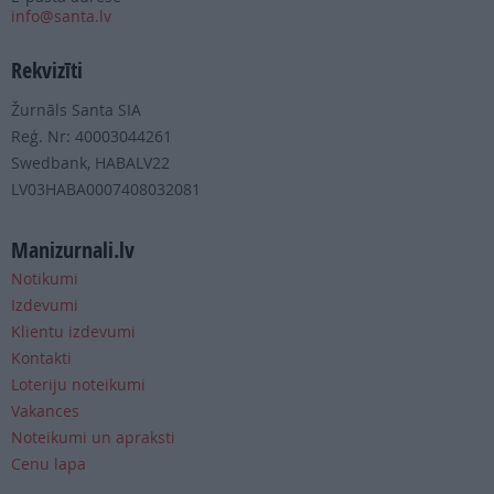
info@santa.lv
Rekvizīti
Žurnāls Santa SIA
Reģ. Nr: 40003044261
Swedbank, HABALV22
LV03HABA0007408032081
Manizurnali.lv
Notikumi
Izdevumi
Klientu izdevumi
Kontakti
Loteriju noteikumi
Vakances
Noteikumi un apraksti
Cenu lapa