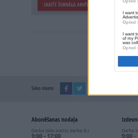
Opted 
SKATĪT ŽURNĀLA ARHĪVU
I want 
Advertis
Opted 
I want t
of my P
was col
Opted 
Seko mums
Abonēšanas nodaļa
Izdevn
Darba laiks (valsts darba d.)
Darba la
9:00 - 17:00
9:00 -