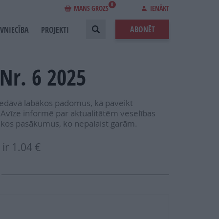
0
MANS GROZS
IENĀKT
ABONĒT
EVNIECĪBA
PROJEKTI
Nr. 6 2025
edāvā labākos padomus, kā paveikt
. Avīze informē par aktualitātēm veselības
bākos pasākumus, ko nepalaist garām.
ir
1.04 €