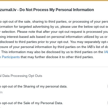
Drukāts izdevums
urnali.lv -
Do Not Process My Personal Information
to opt-out of the sale, sharing to third parties, or processing of your per
Abonēšanas perioda sākums:
formation for targeted advertising by us, please use the below opt-out s
r selection. Please note that after your opt-out request is processed y
2026. gada septembris
īt
eing interest-based ads based on personal information utilized by us or
disclosed to third parties prior to your opt-out. You may separately opt-
losure of your personal information by third parties on the IAB’s list of
. This information may also be disclosed by us to third parties on the
IA
*Visas cenas portālā ManiZurnali.lv norādītas € ar PVN.
Participants
that may further disclose it to other third parties.
Žurnālu izdevumu skaits var atšķirties, kā to nosaka Lieto
noteikumi
l Data Processing Opt Outs
`
o opt-out of the Sharing of my personal data.
In
MEKL
o opt-out of the Sale of my Personal Data.