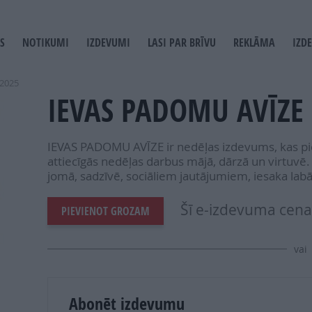
S
NOTIKUMI
IZDEVUMI
LASI PAR BRĪVU
REKLĀMA
IZD
T
GATION
 2025
IEVAS PADOMU AVĪZE 
IEVAS PADOMU AVĪZE ir nedēļas izdevums, kas pi
attiecīgās nedēļas darbus mājā, dārzā un virtuvē
jomā, sadzīvē, sociāliem jautājumiem, iesaka la
Šī e-izdevuma cena 
PIEVIENOT GROZAM
vai
Abonēt izdevumu