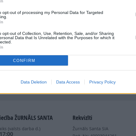
In
to opt-out of processing my Personal Data for Targeted
ing.
In
o opt-out of Collection, Use, Retention, Sale, and/or Sharing
ersonal Data that Is Unrelated with the Purposes for which it
Dalies
lected.
In
CONFIRM
Data Deletion
Data Access
Privacy Policy
Nepalaid garām akcijas un jaunumus
iecība ŽURNĀLS SANTA
Rekvizīti
iks (valsts darba d.)
Žurnāls Santa SIA
 17:00
Reģ. Nr: 40003044261