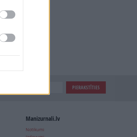
Manizurnali.lv
Notikumi
Izdevumi