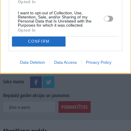
Opted In
MEKLĒT
I want to opt-out of Collection, Use,
Retention, Sale, and/or Sharing of my
SKATĪT ŽURNĀLA ARHĪVU
Personal Data that Is Unrelated with the
Purposes for which it was collected.
Opted In
CONFIRM
Dalies
Data Deletion
Data Access
Privacy Policy
Seko mums
Nepalaid garām akcijas un jaunumus
Abonēšanas nodaļa