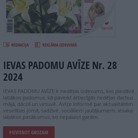
PROJEKTI
SEARCH
Šķirstīt
REDAKCIJA
REKLĀMA IZDEVUMĀ
IEVAS PADOMU AVĪZE Nr. 28
2024
IEVAS PADOMU AVĪZE ir nedēļas izdevums, kas piedāvā
labākos padomus, kā paveikt attiecīgās nedēļas darbus
mājā, dārzā un virtuvē. Avīze informē par aktualitātēm
veselības jomā, sadzīvē, sociāliem jautājumiem, iesaka
labākos pasākumus, ko nepalaist garām.
PIEVIENOT GROZAM