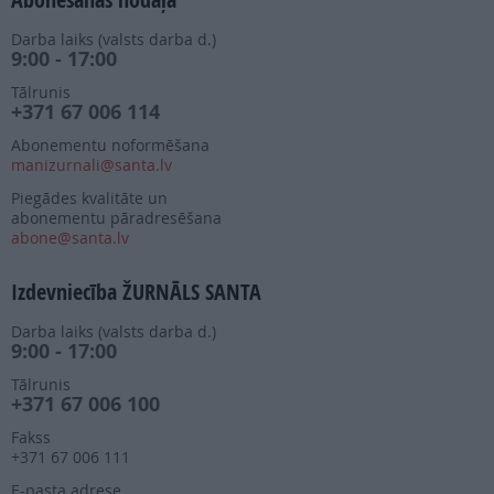
Darba laiks (valsts darba d.)
9:00 - 17:00
Tālrunis
+371 67 006 114
Abonementu noformēšana
manizurnali@santa.lv
Piegādes kvalitāte un
abonementu pāradresēšana
abone@santa.lv
Izdevniecība ŽURNĀLS SANTA
Darba laiks (valsts darba d.)
9:00 - 17:00
Tālrunis
+371 67 006 100
Fakss
+371 67 006 111
E-pasta adrese