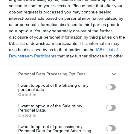
section to confirm your selection. Please note that after your
4 mēneši /
22.80 Eur
opt-out request is processed you may continue seeing
interest-based ads based on personal information utilized by
17 izdevumi / 1.34 Eur par izdevumu *
us or personal information disclosed to third parties prior to
your opt-out. You may separately opt-out of the further
*Visas cenas portālā ManiZurnali.lv norādītas € ar PVN.
disclosure of your personal information by third parties on the
Žurnālu izdevumu skaits var atšķirties, kā to nosaka Lietošanas
noteikumi
IAB’s list of downstream participants. This information may
also be disclosed by us to third parties on the
IAB’s List of
Downstream Participants
that may further disclose it to other
third parties.
Personal Data Processing Opt Outs
`
I want to opt-out of the Sharing of my
personal data.
Opted In
I want to opt-out of the Sale of my
E-izdevumu arhīvs
Personal Data.
Opted In
I want to opt-out of processing my
Personal Data for Targeted Advertising.