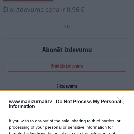
Šī e-izdevuma cena ir
0.96 €
vai
Abonēt izdevumu
Drukāts izdevums
E-izdevums
www.manizurnali.lv -
Do Not Process My Personal
Abonēšanas perioda sākums:
Information
2026. gada septembris
If you wish to opt-out of the sale, sharing to third parties, or
processing of your personal or sensitive information for
Mēnešu skaits:
targeted advertising by us, please use the below opt-out