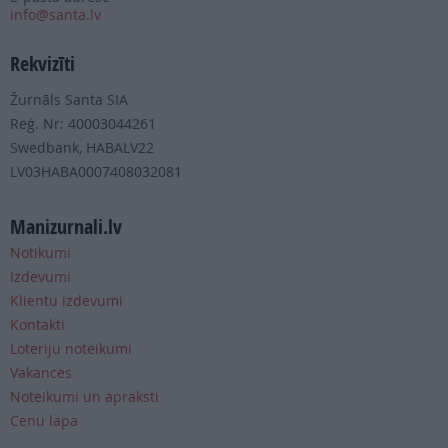
info@santa.lv
Rekvizīti
Žurnāls Santa SIA
Reģ. Nr: 40003044261
Swedbank, HABALV22
LV03HABA0007408032081
Manizurnali.lv
Notikumi
Izdevumi
Klientu izdevumi
Kontakti
Loteriju noteikumi
Vakances
Noteikumi un apraksti
Cenu lapa