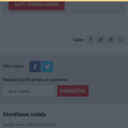
SKATĪT ŽURNĀLA ARHĪVU
Dalies
Seko mums
Nepalaid garām akcijas un jaunumus
Abonēšanas nodaļa
Darba laiks (valsts darba d.)