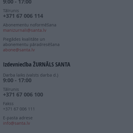
9:00 - 17:00
Tālrunis
+371 67 006 114
Abonementu noformēšana
manizurnali@santa.lv
Piegādes kvalitāte un
abonementu pāradresēšana
abone@santa.lv
Izdevniecība ŽURNĀLS SANTA
Darba laiks (valsts darba d.)
9:00 - 17:00
Tālrunis
+371 67 006 100
Fakss
+371 67 006 111
E-pasta adrese
info@santa.lv