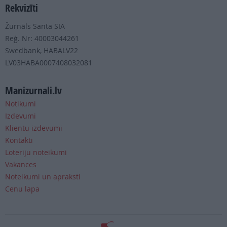
Rekvizīti
Žurnāls Santa SIA
Reģ. Nr: 40003044261
Swedbank, HABALV22
LV03HABA0007408032081
Manizurnali.lv
Notikumi
Izdevumi
Klientu izdevumi
Kontakti
Loteriju noteikumi
Vakances
Noteikumi un apraksti
Cenu lapa