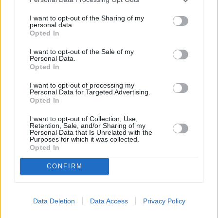
17 izdevumi / 1.34 Eur par izdevumu *
I want to opt-out of the Sharing of my
personal data.
*Visas cenas portālā ManiZurnali.lv norādītas € ar PVN.
Opted In
Žurnālu izdevumu skaits var atšķirties, kā to nosaka Lietošanas
noteikumi
I want to opt-out of the Sale of my
Personal Data.
Opted In
I want to opt-out of processing my
Personal Data for Targeted Advertising.
Opted In
`
I want to opt-out of Collection, Use,
Retention, Sale, and/or Sharing of my
Personal Data that Is Unrelated with the
Purposes for which it was collected.
Opted In
E-izdevumu arhīvs
CONFIRM
MEKLĒT
Data Deletion
Data Access
Privacy Policy