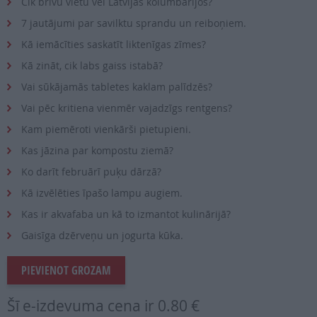
Cik brīvu vietu vēl Latvijas kolumbārijos?
7 jautājumi par savilktu sprandu un reiboņiem.
Kā iemācīties saskatīt liktenīgas zīmes?
Kā zināt, cik labs gaiss istabā?
Vai sūkājamās tabletes kaklam palīdzēs?
Vai pēc kritiena vienmēr vajadzīgs rentgens?
Kam piemēroti vienkārši pietupieni.
Kas jāzina par kompostu ziemā?
Ko darīt februārī puķu dārzā?
Kā izvēlēties īpašo lampu augiem.
Kas ir akvafaba un kā to izmantot kulinārijā?
Gaisīga dzērveņu un jogurta kūka.
PIEVIENOT GROZAM
Šī e-izdevuma cena ir
0.80 €