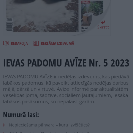
PROJEKTI
SEARCH
Šķirstīt
REDAKCIJA
REKLĀMA IZDEVUMĀ
IEVAS PADOMU AVĪZE Nr. 5 2023
IEVAS PADOMU AVĪZE ir nedēļas izdevums, kas piedāvā
labākos padomus, kā paveikt attiecīgās nedēļas darbus
mājā, dārzā un virtuvē. Avīze informē par aktualitātēm
veselības jomā, sadzīvē, sociāliem jautājumiem, iesaka
labākos pasākumus, ko nepalaist garām.
Numurā lasi:
Nepieciešama pilnvara – kuru izvēlēties?