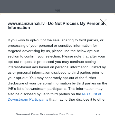
vai
www.manizurnali.lv -
Do Not Process My Personal
Information
Abonēt izdevumu
If you wish to opt-out of the sale, sharing to third parties, or
Drukāts izdevums
processing of your personal or sensitive information for
targeted advertising by us, please use the below opt-out
section to confirm your selection. Please note that after your
E-izdevums
opt-out request is processed you may continue seeing
interest-based ads based on personal information utilized by
us or personal information disclosed to third parties prior to
Abonēšanas perioda sākums:
your opt-out. You may separately opt-out of the further
disclosure of your personal information by third parties on the
2026. gada septembris
IAB’s list of downstream participants. This information may
also be disclosed by us to third parties on the
IAB’s List of
Downstream Participants
that may further disclose it to other
Mēnešu skaits:
third parties.
4 mēneši /
22.80 Eur
Personal Data Processing Opt Outs