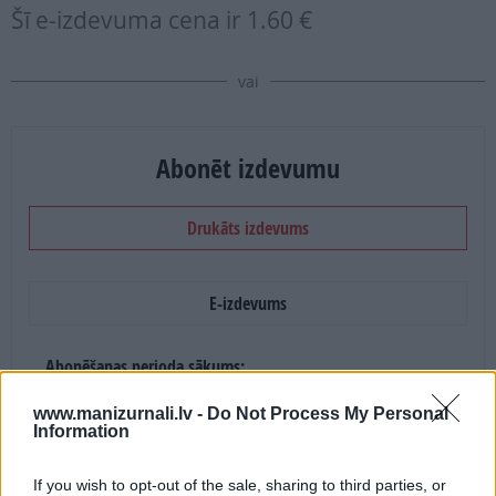
Šī e-izdevuma cena ir
1.60 €
vai
Abonēt izdevumu
Drukāts izdevums
E-izdevums
Abonēšanas perioda sākums:
2026. gada septembris
www.manizurnali.lv -
Do Not Process My Personal
Information
Mēnešu skaits:
If you wish to opt-out of the sale, sharing to third parties, or