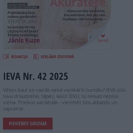
PROJEKTI
SEARCH
Šķirstīt
REDAKCIJA
REKLĀMA IZDEVUMĀ
IEVA Nr. 42 2025
Vēlies kaut ko vairāk nekā vienkārši žurnālu? IEVA būs
tava draudzene, tāpēc, lasot IEVU, tu nekad nebūsi
viena. Priekos vai bēdās - vienmēr būs atbalsts un
sapratne.
PIEVIENOT GROZAM