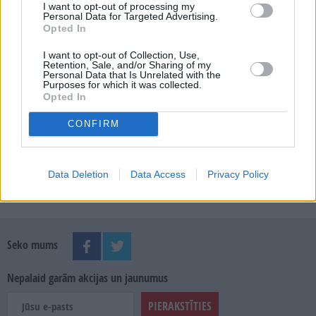
I want to opt-out of processing my
Personal Data for Targeted Advertising.
Opted In
MEKLĒT
I want to opt-out of Collection, Use,
Retention, Sale, and/or Sharing of my
Personal Data that Is Unrelated with the
Purposes for which it was collected.
SKATĪT ŽURNĀLA ARHĪVU
Opted In
CONFIRM
Data Deletion
Data Access
Privacy Policy
Dalies
Seko mums
Nepalaid garām akcijas un jaunumus