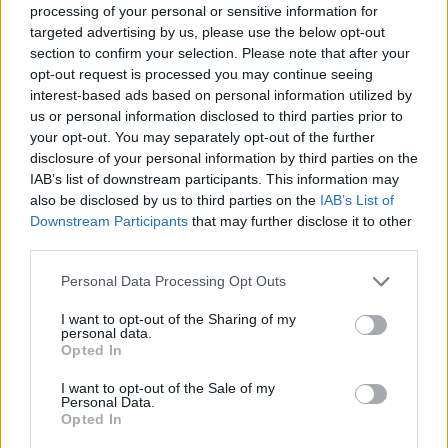
4 mēneši /
36.00 Eur
processing of your personal or sensitive information for
targeted advertising by us, please use the below opt-out
section to confirm your selection. Please note that after your
17 izdevumi / 2.12 Eur par izdevumu *
opt-out request is processed you may continue seeing
interest-based ads based on personal information utilized by
*Visas cenas portālā ManiZurnali.lv norādītas € ar PVN.
Žurnālu izdevumu skaits var atšķirties, kā to nosaka Lietošanas
us or personal information disclosed to third parties prior to
noteikumi
your opt-out. You may separately opt-out of the further
disclosure of your personal information by third parties on the
IAB’s list of downstream participants. This information may
also be disclosed by us to third parties on the
IAB’s List of
Downstream Participants
that may further disclose it to other
third parties.
`
Personal Data Processing Opt Outs
I want to opt-out of the Sharing of my
Seko mums
personal data.
Opted In
I want to opt-out of the Sale of my
Personal Data.
Opted In
E-izdevumu arhīvs