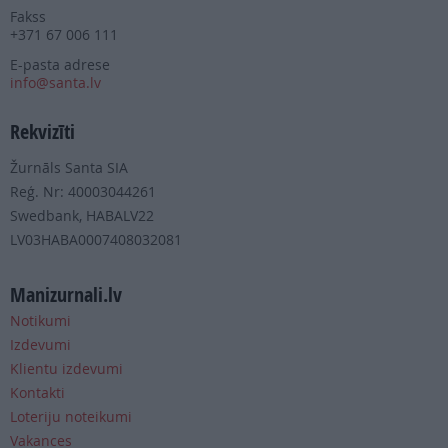
Fakss
+371 67 006 111
E-pasta adrese
info@santa.lv
Rekvizīti
Žurnāls Santa SIA
Reģ. Nr: 40003044261
Swedbank, HABALV22
LV03HABA0007408032081
Manizurnali.lv
Notikumi
Izdevumi
Klientu izdevumi
Kontakti
Loteriju noteikumi
Vakances