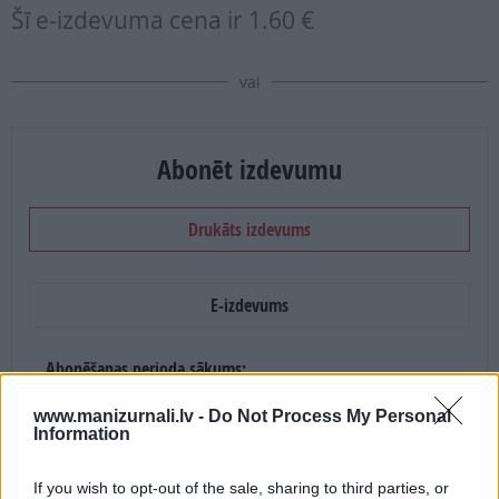
Šī e-izdevuma cena ir
1.60 €
vai
Abonēt izdevumu
Drukāts izdevums
E-izdevums
Abonēšanas perioda sākums:
2026. gada septembris
www.manizurnali.lv -
Do Not Process My Personal
Information
Mēnešu skaits:
If you wish to opt-out of the sale, sharing to third parties, or