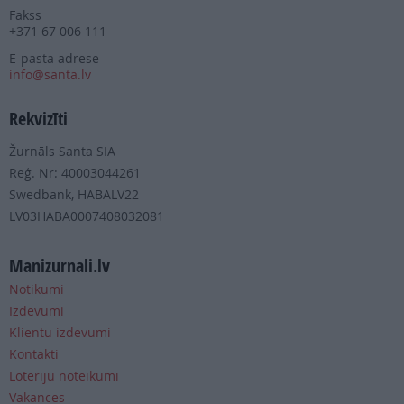
Fakss
+371 67 006 111
E-pasta adrese
info@santa.lv
Rekvizīti
Žurnāls Santa SIA
Reģ. Nr: 40003044261
Swedbank, HABALV22
LV03HABA0007408032081
Manizurnali.lv
Notikumi
Izdevumi
Klientu izdevumi
Kontakti
Loteriju noteikumi
Vakances