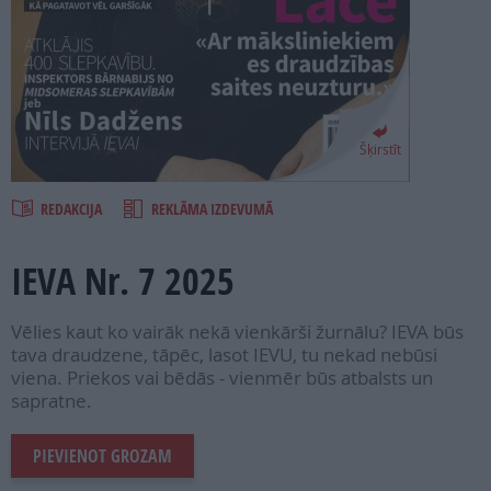
PROJEKTI
SEARCH
Šķirstīt
REDAKCIJA
REKLĀMA IZDEVUMĀ
IEVA Nr. 7 2025
Vēlies kaut ko vairāk nekā vienkārši žurnālu? IEVA būs
tava draudzene, tāpēc, lasot IEVU, tu nekad nebūsi
viena. Priekos vai bēdās - vienmēr būs atbalsts un
sapratne.
PIEVIENOT GROZAM