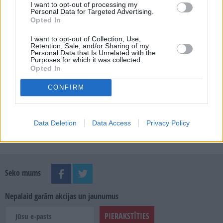
I want to opt-out of processing my
Personal Data for Targeted Advertising.
Opted In
MEKLĒT
I want to opt-out of Collection, Use,
Retention, Sale, and/or Sharing of my
Personal Data that Is Unrelated with the
Purposes for which it was collected.
SKATĪT ŽURNĀLA ARHĪVU
Opted In
CONFIRM
Data Deletion
Data Access
Privacy Policy
Dalies
Seko mums
Nepalaid garām akcijas un jaunumus