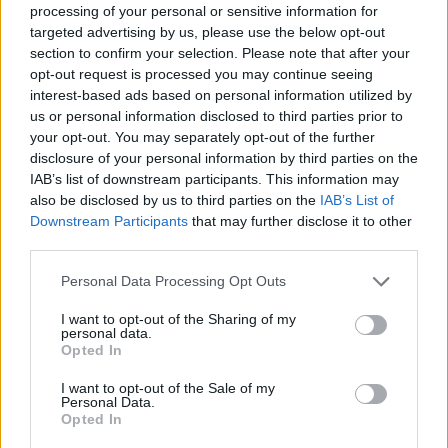
4 mēneši /
36.00 Eur
processing of your personal or sensitive information for
targeted advertising by us, please use the below opt-out
section to confirm your selection. Please note that after your
17 izdevumi / 2.12 Eur par izdevumu *
opt-out request is processed you may continue seeing
interest-based ads based on personal information utilized by
*Visas cenas portālā ManiZurnali.lv norādītas € ar PVN.
Žurnālu izdevumu skaits var atšķirties, kā to nosaka Lietošanas
us or personal information disclosed to third parties prior to
noteikumi
your opt-out. You may separately opt-out of the further
disclosure of your personal information by third parties on the
IAB’s list of downstream participants. This information may
also be disclosed by us to third parties on the
IAB’s List of
Downstream Participants
that may further disclose it to other
third parties.
`
Personal Data Processing Opt Outs
I want to opt-out of the Sharing of my
Seko mums
personal data.
Opted In
I want to opt-out of the Sale of my
Personal Data.
Opted In
E-izdevumu arhīvs