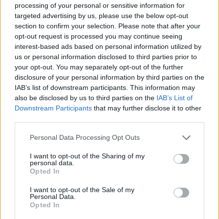
4 mēneši /
36.00 Eur
processing of your personal or sensitive information for
targeted advertising by us, please use the below opt-out
section to confirm your selection. Please note that after your
17 izdevumi / 2.12 Eur par izdevumu *
opt-out request is processed you may continue seeing
interest-based ads based on personal information utilized by
*Visas cenas portālā ManiZurnali.lv norādītas € ar PVN.
Žurnālu izdevumu skaits var atšķirties, kā to nosaka Lietošanas
us or personal information disclosed to third parties prior to
noteikumi
your opt-out. You may separately opt-out of the further
disclosure of your personal information by third parties on the
IAB’s list of downstream participants. This information may
also be disclosed by us to third parties on the
IAB’s List of
Downstream Participants
that may further disclose it to other
third parties.
`
Personal Data Processing Opt Outs
I want to opt-out of the Sharing of my
Seko mums
personal data.
Opted In
I want to opt-out of the Sale of my
Personal Data.
Opted In
E-izdevumu arhīvs