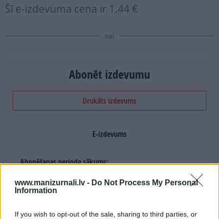
Šī e-izdevuma cena ir
1.44 €
vai
Abonēt izdevumu
Drukāts izdevums
E-izdevums
Abonēšanas perioda sākums:
2026. gada septembris
www.manizurnali.lv -
Do Not Process My Personal
Information
Mēnešu skaits:
If you wish to opt-out of the sale, sharing to third parties, or