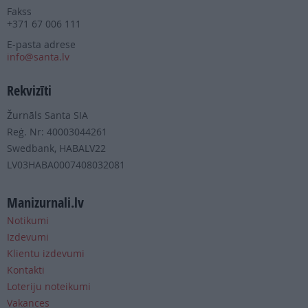
Fakss
+371 67 006 111
E-pasta adrese
info@santa.lv
Rekvizīti
Žurnāls Santa SIA
Reģ. Nr: 40003044261
Swedbank, HABALV22
LV03HABA0007408032081
Manizurnali.lv
Notikumi
Izdevumi
Klientu izdevumi
Kontakti
Loteriju noteikumi
Vakances