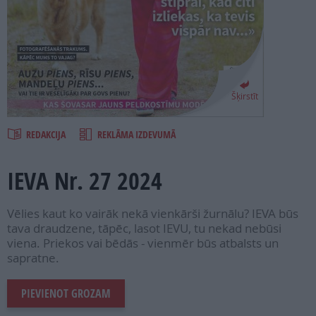
PROJEKTI
SEARCH
Šķirstīt
REDAKCIJA
REKLĀMA IZDEVUMĀ
IEVA Nr. 27 2024
Vēlies kaut ko vairāk nekā vienkārši žurnālu? IEVA būs
tava draudzene, tāpēc, lasot IEVU, tu nekad nebūsi
viena. Priekos vai bēdās - vienmēr būs atbalsts un
sapratne.
PIEVIENOT GROZAM