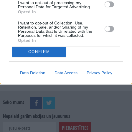
I want to opt-out of processing my
Personal Data for Targeted Advertising.
Opted In
MEKLĒT
I want to opt-out of Collection, Use,
Retention, Sale, and/or Sharing of my
Personal Data that Is Unrelated with the
Purposes for which it was collected.
SKATĪT ŽURNĀLA ARHĪVU
Opted In
CONFIRM
Data Deletion
Data Access
Privacy Policy
Dalies
Seko mums
Nepalaid garām akcijas un jaunumus