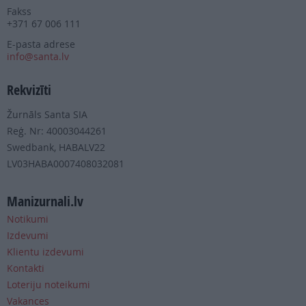
Fakss
+371 67 006 111
E-pasta adrese
info@santa.lv
Rekvizīti
Žurnāls Santa SIA
Reģ. Nr: 40003044261
Swedbank, HABALV22
LV03HABA0007408032081
Manizurnali.lv
Notikumi
Izdevumi
Klientu izdevumi
Kontakti
Loteriju noteikumi
Vakances