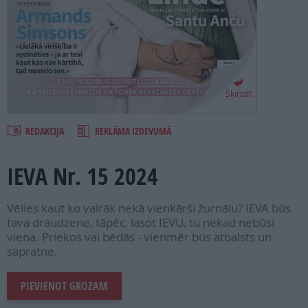
PROJEKTI
SEARCH
Šķirstīt
REDAKCIJA
REKLĀMA IZDEVUMĀ
IEVA Nr. 15 2024
Vēlies kaut ko vairāk nekā vienkārši žurnālu? IEVA būs
tava draudzene, tāpēc, lasot IEVU, tu nekad nebūsi
viena. Priekos vai bēdās - vienmēr būs atbalsts un
sapratne.
PIEVIENOT GROZAM