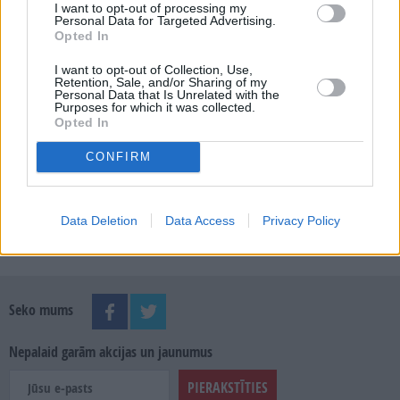
I want to opt-out of processing my
Personal Data for Targeted Advertising.
Opted In
MEKLĒT
I want to opt-out of Collection, Use,
Retention, Sale, and/or Sharing of my
Personal Data that Is Unrelated with the
Purposes for which it was collected.
SKATĪT ŽURNĀLA ARHĪVU
Opted In
CONFIRM
Data Deletion
Data Access
Privacy Policy
Dalies
Seko mums
Nepalaid garām akcijas un jaunumus