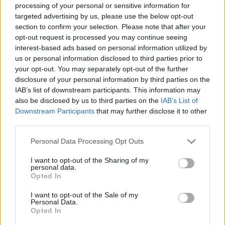
4 mēneši /
36.00 Eur
processing of your personal or sensitive information for
targeted advertising by us, please use the below opt-out
section to confirm your selection. Please note that after your
17 izdevumi / 2.12 Eur par izdevumu *
opt-out request is processed you may continue seeing
interest-based ads based on personal information utilized by
*Visas cenas portālā ManiZurnali.lv norādītas € ar PVN.
Žurnālu izdevumu skaits var atšķirties, kā to nosaka Lietošanas
us or personal information disclosed to third parties prior to
noteikumi
your opt-out. You may separately opt-out of the further
disclosure of your personal information by third parties on the
IAB’s list of downstream participants. This information may
also be disclosed by us to third parties on the
IAB’s List of
Downstream Participants
that may further disclose it to other
third parties.
`
Personal Data Processing Opt Outs
I want to opt-out of the Sharing of my
Seko mums
personal data.
Opted In
I want to opt-out of the Sale of my
Personal Data.
Opted In
E-izdevumu arhīvs