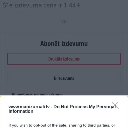
Šī e-izdevuma cena ir
1.44 €
vai
Abonēt izdevumu
Drukāts izdevums
E-izdevums
Abonēšanas perioda sākums:
2026. gada septembris
www.manizurnali.lv -
Do Not Process My Personal
Information
Mēnešu skaits:
If you wish to opt-out of the sale, sharing to third parties, or