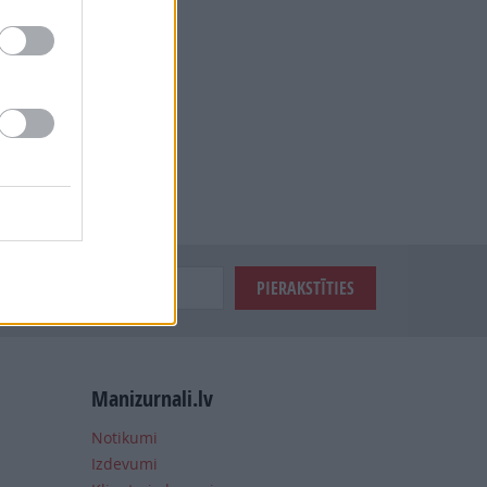
Manizurnali.lv
Notikumi
Izdevumi