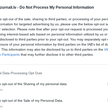
Drukāts izdevums
urnali.lv -
Do Not Process My Personal Information
Abonēšanas perioda sākums:
to opt-out of the sale, sharing to third parties, or processing of your per
formation for targeted advertising by us, please use the below opt-out s
2026. gada septembris
r selection. Please note that after your opt-out request is processed y
eing interest-based ads based on personal information utilized by us or
disclosed to third parties prior to your opt-out. You may separately opt-
īt
losure of your personal information by third parties on the IAB’s list of
*Visas cenas portālā ManiZurnali.lv norādītas € ar PVN.
. This information may also be disclosed by us to third parties on the
IA
Žurnālu izdevumu skaits var atšķirties, kā to nosaka Lieto
Participants
that may further disclose it to other third parties.
noteikumi
`
l Data Processing Opt Outs
o opt-out of the Sharing of my personal data.
In
MEKL
o opt-out of the Sale of my Personal Data.
In