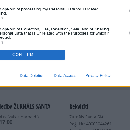
to opt-out of processing my Personal Data for Targeted
ing.
In
o opt-out of Collection, Use, Retention, Sale, and/or Sharing
ersonal Data that Is Unrelated with the Purposes for which it
Dalies
lected.
In
CONFIRM
Data Deletion
Data Access
Privacy Policy
Nepalaid garām akcijas un jaunumus
iecība ŽURNĀLS SANTA
Rekvizīti
iks (valsts darba d.)
Žurnāls Santa SIA
 17:00
Reģ. Nr: 40003044261