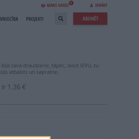
0
MANS GROZS
IENĀKT
ABONĒT
EVNIECĪBA
PROJEKTI
 būs tava draudzene, tāpēc, lasot IEVU, tu
būs atbalsts un sapratne.
ir
1.36 €