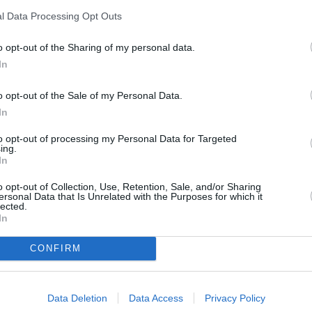
2026. gada septembris
l Data Processing Opt Outs
o opt-out of the Sharing of my personal data.
*Visas cenas portālā ManiZurnali.lv norādītas € ar PVN.
In
Žurnālu izdevumu skaits var atšķirties, kā to nosaka Lieto
noteikumi
o opt-out of the Sale of my Personal Data.
In
`
to opt-out of processing my Personal Data for Targeted
ing.
In
o opt-out of Collection, Use, Retention, Sale, and/or Sharing
MEKL
ersonal Data that Is Unrelated with the Purposes for which it
lected.
In
CONFIRM
Data Deletion
Data Access
Privacy Policy