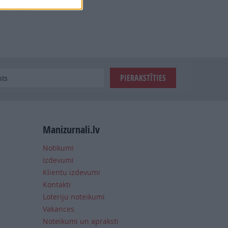
Manizurnali.lv
Notikumi
Izdevumi
Klientu izdevumi
Kontakti
Loteriju noteikumi
Vakances
Noteikumi un apraksti