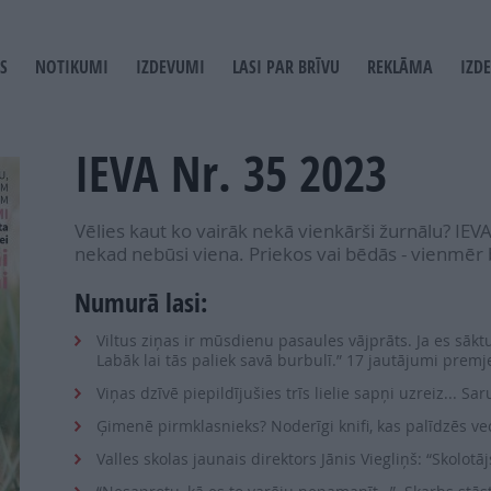
S
NOTIKUMI
IZDEVUMI
LASI PAR BRĪVU
REKLĀMA
IZD
T
GATION
IEVA Nr. 35 2023
Vēlies kaut ko vairāk nekā vienkārši žurnālu? IEVA
nekad nebūsi viena. Priekos vai bēdās - vienmēr 
Numurā lasi:
Viltus ziņas ir mūsdienu pasaules vājprāts. Ja es sākt
Labāk lai tās paliek savā burbulī.” 17 jautājumi premj
Viņas dzīvē piepildījušies trīs lielie sapņi uzreiz... Sa
Ģimenē pirmklasnieks? Noderīgi knifi, kas palīdzēs 
Valles skolas jaunais direktors Jānis Viegliņš: “Skolot