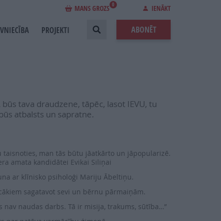
0
MANS GROZS
IENĀKT
ABONĒT
EVNIECĪBA
PROJEKTI
 būs tava draudzene, tāpēc, lasot IEVU, tu
būs atbalsts un sapratne.
u taisnoties, man tās būtu jāatkārto un jāpopularizē.
era amata kandidātei Evikai Siliņai
runa ar klīnisko psiholoģi Mariju Ābeltiņu.
vecākiem sagatavot sevi un bērnu pārmaiņām.
ājs nav naudas darbs. Tā ir misija, trakums, sūtība…”