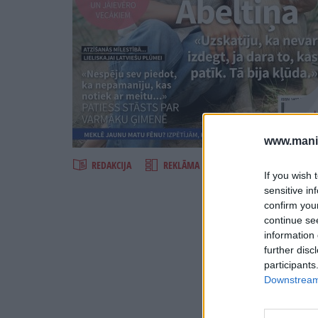
Šķirst
www.maniz
REDAKCIJA
REKLĀMA IZDEVUMĀ
If you wish 
sensitive in
confirm you
continue se
information 
further disc
participants
Downstream 