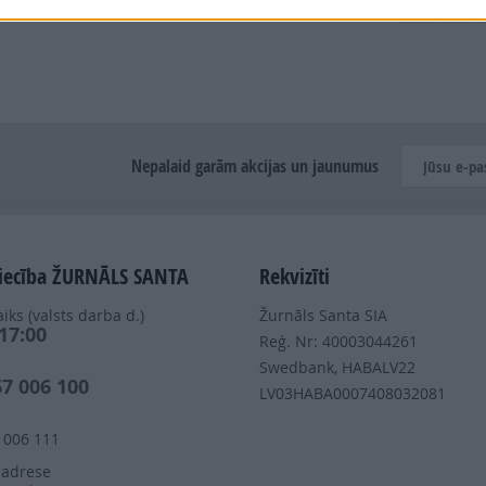
Dalies
Nepalaid garām akcijas un jaunumus
iecība ŽURNĀLS SANTA
Rekvizīti
iks (valsts darba d.)
Žurnāls Santa SIA
 17:00
Reģ. Nr: 40003044261
s
Swedbank, HABALV22
67 006 100
LV03HABA0007408032081
 006 111
 adrese