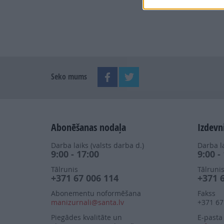
Seko mums
Abonēšanas nodaļa
Izdevn
Darba laiks (valsts darba d.)
Darba la
9:00 - 17:00
9:00 -
Tālrunis
Tālruni
+371 67 006 114
+371 
Abonementu noformēšana
Fakss
manizurnali@santa.lv
+371 67
Piegādes kvalitāte un
E-pasta