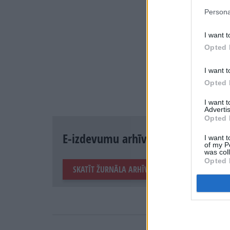
Persona
I want t
Opted 
I want t
Opted 
I want 
Advertis
Opted 
E-izdevumu arhīvs
I want t
of my P
was col
Opted 
SKATĪT ŽURNĀLA ARHĪVU