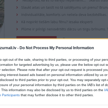
“Nesaprotu, kā es to varēju nepamanīt…” Skarbs stās
Slaukt aitas un taisīt no tā saldējumu un pienu? Brunav
Individualitāte, komforts un neliela deva bezbēdības.
Kā nopirkt tiešām labu fēnu? Iesaka eksperti
Plūme ir pilnīgi nenovērtēts dārzu un tirgu brīnums. T
Šī e-izdevuma cena 
PIEVIENOT GROZAM
īt
urnali.lv -
Do Not Process My Personal Information
vai
to opt-out of the sale, sharing to third parties, or processing of your per
formation for targeted advertising by us, please use the below opt-out s
r selection. Please note that after your opt-out request is processed y
Abonēt izdevumu
eing interest-based ads based on personal information utilized by us or
disclosed to third parties prior to your opt-out. You may separately opt-
losure of your personal information by third parties on the IAB’s list of
Drukāts izdevums
. This information may also be disclosed by us to third parties on the
IA
Participants
that may further disclose it to other third parties.
Abonēšanas perioda sākums: