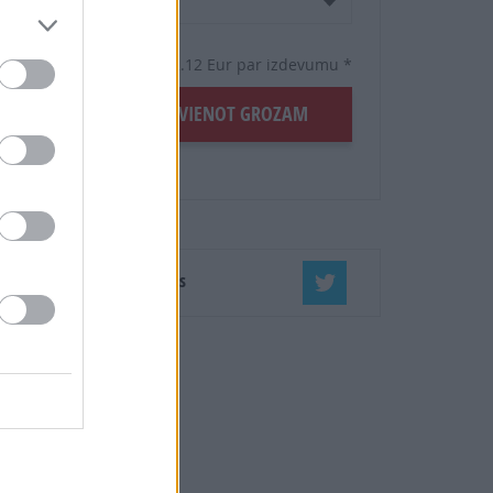
4 mēneši /
36.00 Eur
17 izdevumi / 2.12 Eur par izdevumu *
šanas
Seko mums
ĒT