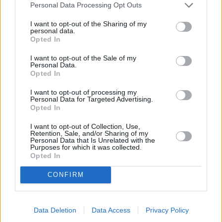
*Visas cenas portālā ManiZurnali.lv norādītas € ar PVN.
Personal Data Processing Opt Outs
Žurnālu izdevumu skaits var atšķirties, kā to nosaka Lietošanas
noteikumi
I want to opt-out of the Sharing of my
personal data.
Opted In
I want to opt-out of the Sale of my
Personal Data.
Opted In
`
I want to opt-out of processing my
Personal Data for Targeted Advertising.
Opted In
Seko mums
I want to opt-out of Collection, Use,
Retention, Sale, and/or Sharing of my
Personal Data that Is Unrelated with the
Purposes for which it was collected.
Opted In
E-izdevumu arhīvs
CONFIRM
Data Deletion
Data Access
Privacy Policy
MEKLĒT