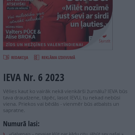
PROJEKTI
SEARCH
Šķirstīt
REDAKCIJA
REKLĀMA IZDEVUMĀ
IEVA Nr. 6 2023
Vēlies kaut ko vairāk nekā vienkārši žurnālu? IEVA būs
tava draudzene, tāpēc, lasot IEVU, tu nekad nebūsi
viena. Priekos vai bēdās - vienmēr būs atbalsts un
sapratne.
Numurā lasi:
«Galvenais – nevajag kļūt par kādu citu, jābūt sev pašai.»