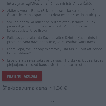
Intervija ar izglītības un zinātnes ministri Andu Čakšu
Aktieris Andris Bulis: «Brīžam liekas – ko karma mani tā
čakarē, ka man vispār netiek dota iespēja? Bet laiks tikšķ...»
Saruna par to, kā mīlestība reizēm atnāk nelaikā un liek
pieņemt grūtus lēmumus, – čellists Valters Pūce un
kontrabasiste Alise Broka
Policijas ģenerāļa Inta Ķuža atraitne Dzintra Ķuze: «Ints ir
prom, bet viņa nāve nenozīmē, ka mīlestības vairs nav.»
Esam kopā, taču dzīvojam atsevišķi. Kā tas ir – būt attiecībās
bez saistībām?
Labs orālais sekss sākas ar pakausi. Tipiskākās kļūdas, kādas
pieļaujam, sniedzot baudu vīrietim un saņemot to
PIEVIENOT GROZAM
Šī e-izdevuma cena ir
1.36 €
vai