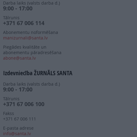
Darba laiks (valsts darba d.)
9:00 - 17:00
Tālrunis
+371 67 006 114
Abonementu noformēšana
manizurnali@santa.lv
Piegādes kvalitāte un
abonementu pāradresēšana
abone@santa.lv
Izdevniecība ŽURNĀLS SANTA
Darba laiks (valsts darba d.)
9:00 - 17:00
Tālrunis
+371 67 006 100
Fakss
+371 67 006 111
E-pasta adrese
info@santa.lv