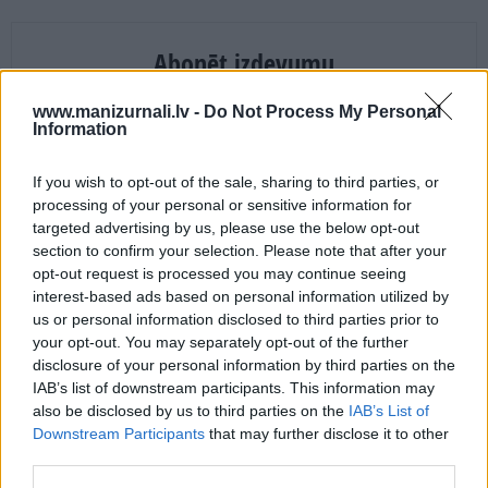
Abonēt izdevumu
www.manizurnali.lv -
Do Not Process My Personal
Drukāts izdevums
Information
If you wish to opt-out of the sale, sharing to third parties, or
E-izdevums
processing of your personal or sensitive information for
targeted advertising by us, please use the below opt-out
section to confirm your selection. Please note that after your
Abonēšanas perioda sākums:
opt-out request is processed you may continue seeing
2026. gada septembris
interest-based ads based on personal information utilized by
us or personal information disclosed to third parties prior to
your opt-out. You may separately opt-out of the further
Mēnešu skaits:
disclosure of your personal information by third parties on the
IAB’s list of downstream participants. This information may
4 mēneši /
36.00 Eur
also be disclosed by us to third parties on the
IAB’s List of
Downstream Participants
that may further disclose it to other
third parties.
17 izdevumi / 2.12 Eur par izdevumu *