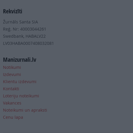
Rekvizīti
Žurnāls Santa SIA
Reģ. Nr: 40003044261
Swedbank, HABALV22
LV03HABA0007408032081
Manizurnali.lv
Notikumi
Izdevumi
Klientu izdevumi
Kontakti
Loteriju noteikumi
Vakances
Noteikumi un apraksti
Cenu lapa