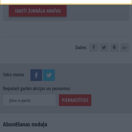
SKATĪT ŽURNĀLA ARHĪVU
Dalies
Seko mums
Nepalaid garām akcijas un jaunumus
Abonēšanas nodaļa