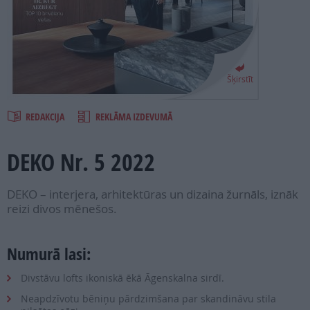
PROJEKTI
SEARCH
Šķirstīt
REDAKCIJA
REKLĀMA IZDEVUMĀ
DEKO Nr. 5 2022
DEKO – interjera, arhitektūras un dizaina žurnāls, iznāk
reizi divos mēnešos.
Numurā lasi:
Divstāvu lofts ikoniskā ēkā Āgenskalna sirdī.
Neapdzīvotu bēniņu pārdzimšana par skandināvu stila