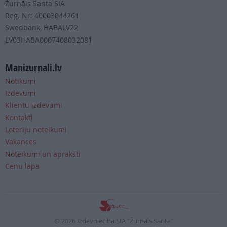
Žurnāls Santa SIA
Reģ. Nr: 40003044261
Swedbank, HABALV22
LV03HABA0007408032081
Manizurnali.lv
Notikumi
Izdevumi
Klientu izdevumi
Kontakti
Loteriju noteikumi
Vakances
Noteikumi un apraksti
Cenu lapa
© 2026 Izdevniecība SIA "Žurnāls Santa"