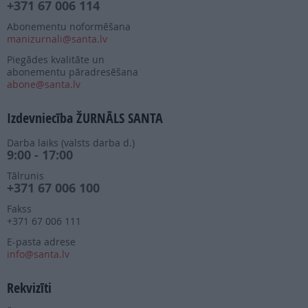
+371 67 006 114
Abonementu noformēšana
manizurnali@santa.lv
Piegādes kvalitāte un
abonementu pāradresēšana
abone@santa.lv
Izdevniecība ŽURNĀLS SANTA
Darba laiks (valsts darba d.)
9:00 - 17:00
Tālrunis
+371 67 006 100
Fakss
+371 67 006 111
E-pasta adrese
info@santa.lv
Rekvizīti