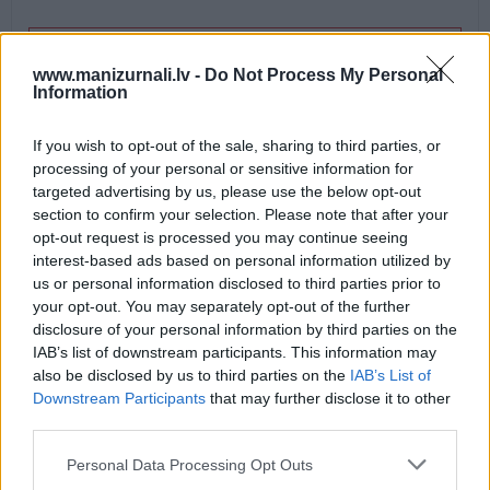
Drukāts izdevums
www.manizurnali.lv -
Do Not Process My Personal
Information
E-izdevums
If you wish to opt-out of the sale, sharing to third parties, or
processing of your personal or sensitive information for
Abonēšanas perioda sākums:
targeted advertising by us, please use the below opt-out
section to confirm your selection. Please note that after your
2026. gada septembris
opt-out request is processed you may continue seeing
interest-based ads based on personal information utilized by
us or personal information disclosed to third parties prior to
Mēnešu skaits:
your opt-out. You may separately opt-out of the further
2 numuri /
13.90 Eur
disclosure of your personal information by third parties on the
IAB’s list of downstream participants. This information may
also be disclosed by us to third parties on the
IAB’s List of
1 izdevums / 13.90 Eur par izdevumu *
Downstream Participants
that may further disclose it to other
*Visas cenas portālā ManiZurnali.lv norādītas € ar PVN.
third parties.
Žurnālu izdevumu skaits var atšķirties, kā to nosaka Lietošanas
noteikumi
Personal Data Processing Opt Outs