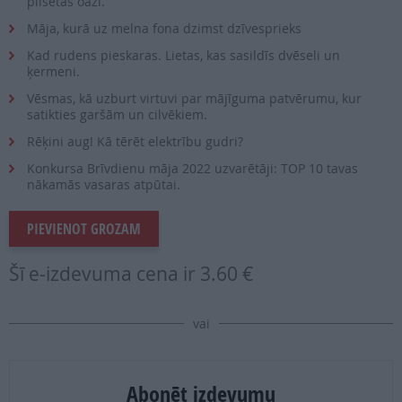
pilsētas oāzi.
Māja, kurā uz melna fona dzimst dzīvesprieks
Kad rudens pieskaras. Lietas, kas sasildīs dvēseli un
ķermeni.
Vēsmas, kā uzburt virtuvi par mājīguma patvērumu, kur
satikties garšām un cilvēkiem.
Rēķini aug! Kā tērēt elektrību gudri?
Konkursa Brīvdienu māja 2022 uzvarētāji: TOP 10 tavas
nākamās vasaras atpūtai.
PIEVIENOT GROZAM
Šī e-izdevuma cena ir
3.60 €
vai
Abonēt izdevumu