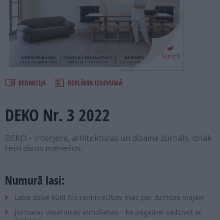
PROJEKTI
SEARCH
Šķirstīt
REDAKCIJA
REKLĀMA IZDEVUMĀ
DEKO Nr. 3 2022
DEKO – interjera, arhitektūras un dizaina žurnāls, iznāk
reizi divos mēnešos.
Numurā lasi:
Laba dzīve kūtī! No saimniecības ēkas par dzimtas mājām
Jūrmalas vasarnīcas atmošanās – kā pagātnei sadzīvot ar