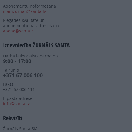
Abonementu noformēšana
manizurnali@santa.lv
Piegādes kvalitāte un
abonementu pāradresēšana
abone@santa.lv
Izdevniecība ŽURNĀLS SANTA
Darba laiks (valsts darba d.)
9:00 - 17:00
Tālrunis
+371 67 006 100
Fakss
+371 67 006 111
E-pasta adrese
info@santa.lv
Rekvizīti
Žurnāls Santa SIA