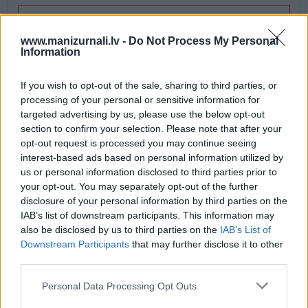
Drukāts izdevums
www.manizurnali.lv -
Do Not Process My Personal
Information
E-izdevums
If you wish to opt-out of the sale, sharing to third parties, or
processing of your personal or sensitive information for
Abonēšanas perioda sākums:
targeted advertising by us, please use the below opt-out
2026. gada septembris
section to confirm your selection. Please note that after your
opt-out request is processed you may continue seeing
interest-based ads based on personal information utilized by
Mēnešu skaits:
us or personal information disclosed to third parties prior to
your opt-out. You may separately opt-out of the further
2 numuri /
13.90 Eur
disclosure of your personal information by third parties on the
IAB’s list of downstream participants. This information may
also be disclosed by us to third parties on the
IAB’s List of
1 izdevums / 13.90 Eur par izdevumu *
Downstream Participants
that may further disclose it to other
*Visas cenas portālā ManiZurnali.lv norādītas € ar PVN.
third parties.
Žurnālu izdevumu skaits var atšķirties, kā to nosaka Lietošanas
noteikumi
Personal Data Processing Opt Outs