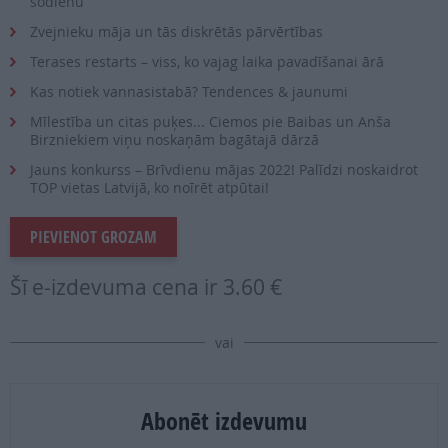
šodienu
Zvejnieku māja un tās diskrētās pārvērtības
Terases restarts – viss, ko vajag laika pavadīšanai ārā
Kas notiek vannasistabā? Tendences & jaunumi
Mīlestība un citas puķes... Ciemos pie Baibas un Anša
Birzniekiem viņu noskaņām bagātajā dārzā
Jauns konkurss – Brīvdienu mājas 2022! Palīdzi noskaidrot
TOP vietas Latvijā, ko noīrēt atpūtai!
PIEVIENOT GROZAM
Šī e-izdevuma cena ir
3.60 €
vai
Abonēt izdevumu