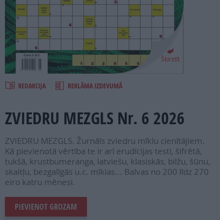
PROJEKTI
SEARCH
Šķirstīt
REDAKCIJA
REKLĀMA IZDEVUMĀ
ZVIEDRU MEZGLS Nr. 6 2026
ZVIEDRU MEZGLS. Žurnāls zviedru mīklu cienītājiem.
Kā pievienotā vērtība te ir arī erudīcijas testi, šifrētā,
tukšā, krustbumeranga, latviešu, klasiskās, bilžu, šūnu,
skaitļu, bezgalīgās u.c. mīklas... Balvas no 200 līdz 270
eiro katru mēnesi.
PIEVIENOT GROZAM