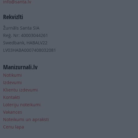
info@santa.lv
Rekvizīti
Žurnāls Santa SIA
Reģ. Nr: 40003044261
Swedbank, HABALV22
LV03HABA0007408032081
Manizurnali.lv
Notikumi
Izdevumi
Klientu izdevumi
Kontakti
Loteriju noteikumi
Vakances
Noteikumi un apraksti
Cenu lapa