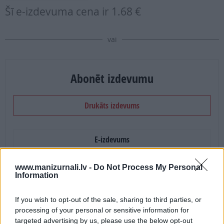
Šī e-izdevuma cena ir
1.68 €
vai
Abonēt izdevumu
Drukāts izdevums
E-izdevums
Abonēšanas perioda sākums:
www.manizurnali.lv -
Do Not Process My Personal
Information
2026. gada septembris
If you wish to opt-out of the sale, sharing to third parties, or
processing of your personal or sensitive information for
Mēnešu skaits:
targeted advertising by us, please use the below opt-out