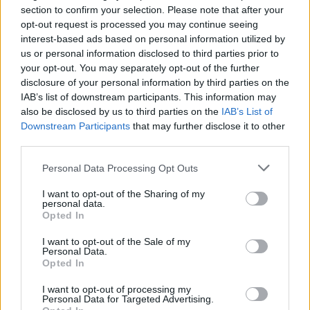
section to confirm your selection. Please note that after your
4 mēneši /
8.40 Eur
opt-out request is processed you may continue seeing
interest-based ads based on personal information utilized by
4 izdevumi / 2.10 Eur par izdevumu *
us or personal information disclosed to third parties prior to
your opt-out. You may separately opt-out of the further
*Visas cenas portālā ManiZurnali.lv norādītas € ar PVN.
Žurnālu izdevumu skaits var atšķirties, kā to nosaka Lietošanas
disclosure of your personal information by third parties on the
noteikumi
IAB’s list of downstream participants. This information may
also be disclosed by us to third parties on the
IAB’s List of
Downstream Participants
that may further disclose it to other
third parties.
Personal Data Processing Opt Outs
`
I want to opt-out of the Sharing of my
personal data.
Opted In
E-izdevumu arhīvs
I want to opt-out of the Sale of my
Personal Data.
Opted In
I want to opt-out of processing my
Personal Data for Targeted Advertising.