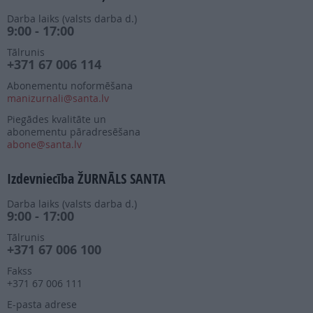
Darba laiks (valsts darba d.)
9:00 - 17:00
Tālrunis
+371 67 006 114
Abonementu noformēšana
manizurnali@santa.lv
Piegādes kvalitāte un
abonementu pāradresēšana
abone@santa.lv
Izdevniecība ŽURNĀLS SANTA
Darba laiks (valsts darba d.)
9:00 - 17:00
Tālrunis
+371 67 006 100
Fakss
+371 67 006 111
E-pasta adrese