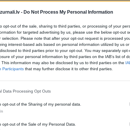
Drukāts izdevums
urnali.lv -
Do Not Process My Personal Information
to opt-out of the sale, sharing to third parties, or processing of your per
Abonēšanas perioda sākums:
formation for targeted advertising by us, please use the below opt-out s
r selection. Please note that after your opt-out request is processed y
2026. gada septembris
eing interest-based ads based on personal information utilized by us or
īt
disclosed to third parties prior to your opt-out. You may separately opt-
losure of your personal information by third parties on the IAB’s list of
. This information may also be disclosed by us to third parties on the
IA
*Visas cenas portālā ManiZurnali.lv norādītas € ar PVN.
Participants
that may further disclose it to other third parties.
Žurnālu izdevumu skaits var atšķirties, kā to nosaka Lieto
noteikumi
l Data Processing Opt Outs
`
o opt-out of the Sharing of my personal data.
In
MEKL
o opt-out of the Sale of my Personal Data.