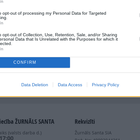
In
to opt-out of processing my Personal Data for Targeted
ing.
In
o opt-out of Collection, Use, Retention, Sale, and/or Sharing
ersonal Data that Is Unrelated with the Purposes for which it
Dalies
lected.
In
CONFIRM
Data Deletion
Data Access
Privacy Policy
Nepalaid garām akcijas un jaunumus
iecība ŽURNĀLS SANTA
Rekvizīti
iks (valsts darba d.)
Žurnāls Santa SIA
 17:00