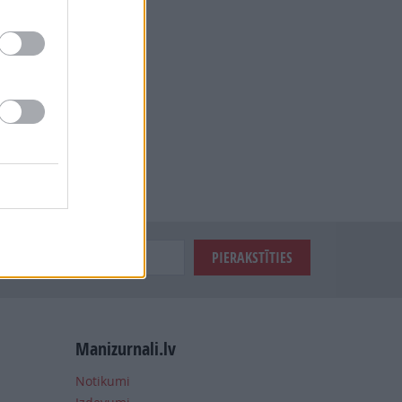
Manizurnali.lv
Notikumi