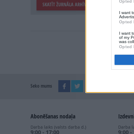
Opted 
SKATĪT ŽURNĀLA ARHĪVU
I want 
Advertis
Opted 
I want t
of my P
was col
Opted 
Seko mums
Abonēšanas nodaļa
Izdevn
Darba laiks (valsts darba d.)
Darba la
9:00 - 17:00
9:00 -