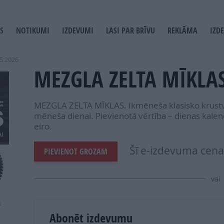
S
NOTIKUMI
IZDEVUMI
LASI PAR BRĪVU
REKLĀMA
IZD
T
GATION
5 2026
MEZGLA ZELTA MĪKLAS
MEZGLA ZELTA MĪKLAS. Ikmēneša klasisko krustv
mēneša dienai. Pievienotā vērtība – dienas kalend
eiro.
Šī e-izdevuma cena 
PIEVIENOT GROZAM
vai
Abonēt izdevumu