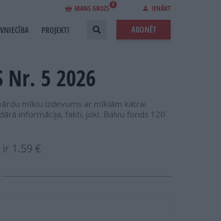
0
MANS GROZS
IENĀKT
ABONĒT
EVNIECĪBA
PROJEKTI
 Nr. 5 2026
ārdu mīklu izdevums ar mīklām katrai
ārā informācija, fakti, joki. Balvu fonds 120
ir
1.59 €