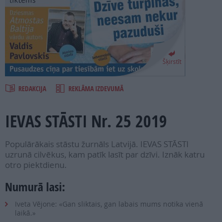
PROJEKTI
SEARCH
Šķirstīt
REDAKCIJA
REKLĀMA IZDEVUMĀ
IEVAS STĀSTI Nr. 25 2019
Populārākais stāstu žurnāls Latvijā. IEVAS STĀSTI
uzrunā cilvēkus, kam patīk lasīt par dzīvi. Iznāk katru
otro piektdienu.
Numurā lasi:
Iveta Vējone: «Gan sliktais, gan labais mums notika vienā
laikā.»