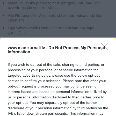
Valda Pavlovska pieredzē netrūkst gadījumu, kad pēc
uzveduma jādzer sirdszāles...
Viļa Plūdoņa dēls Varimants stāsta par māsu un brāļu
likteņiem
Elga Sakse: «Paliku viena, bet man nekad nav bijis
garlaicīgi.»
Anne Veski: pēc izglītības ekonomiste, pēc aicinājuma –
dziedātāja
www.manizurnali.lv -
Do Not Process My Personal
Information
Malala: «Kad piedzimu, neviens neapsveica manu tēvu.»
Noslēpumainais burvju mākslinieks Harijs Hudini
If you wish to opt-out of the sale, sharing to third parties, or
processing of your personal or sensitive information for
targeted advertising by us, please use the below opt-out
Saistītie notikumi
section to confirm your selection. Please note that after your
opt-out request is processed you may continue seeing
Atbild zīlniece KAIJA ZEMBERGA
interest-based ads based on personal information utilized by
us or personal information disclosed to third parties prior to
Atbild gaišreģe un dziedniece ĻESJA STEĻMAHA
your opt-out. You may separately opt-out of the further
disclosure of your personal information by third parties on the
IAB’s list of downstream participants. This information may