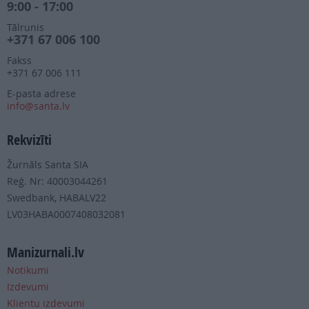
9:00 - 17:00
Tālrunis
+371 67 006 100
Fakss
+371 67 006 111
E-pasta adrese
info@santa.lv
Rekvizīti
Žurnāls Santa SIA
Reģ. Nr: 40003044261
Swedbank, HABALV22
LV03HABA0007408032081
Manizurnali.lv
Notikumi
Izdevumi
Klientu izdevumi