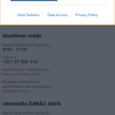
Nepalaid garām akcijas un jaunumus
Data Deletion
Data Access
Privacy Policy
Abonēšanas nodaļa
Darba laiks (valsts darba d.)
9:00 - 17:00
Tālrunis
+371 67 006 114
Abonementu noformēšana
manizurnali@santa.lv
Piegādes kvalitāte un
abonementu pāradresēšana
abone@santa.lv
Izdevniecība ŽURNĀLS SANTA
Darba laiks (valsts darba d.)