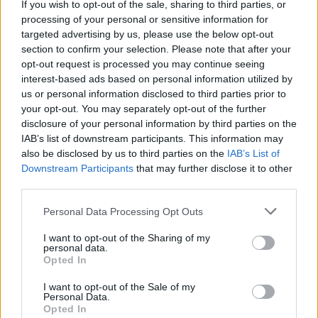
If you wish to opt-out of the sale, sharing to third parties, or
E-izdevumu arhīvs
processing of your personal or sensitive information for
targeted advertising by us, please use the below opt-out
section to confirm your selection. Please note that after your
opt-out request is processed you may continue seeing
MEKLĒT
interest-based ads based on personal information utilized by
us or personal information disclosed to third parties prior to
your opt-out. You may separately opt-out of the further
SKATĪT ŽURNĀLA ARHĪVU
disclosure of your personal information by third parties on the
IAB’s list of downstream participants. This information may
also be disclosed by us to third parties on the
IAB’s List of
Downstream Participants
that may further disclose it to other
third parties.
Dalies
Personal Data Processing Opt Outs
I want to opt-out of the Sharing of my
personal data.
Opted In
Seko mums
I want to opt-out of the Sale of my
Personal Data.
Nepalaid garām akcijas un jaunumus
Opted In