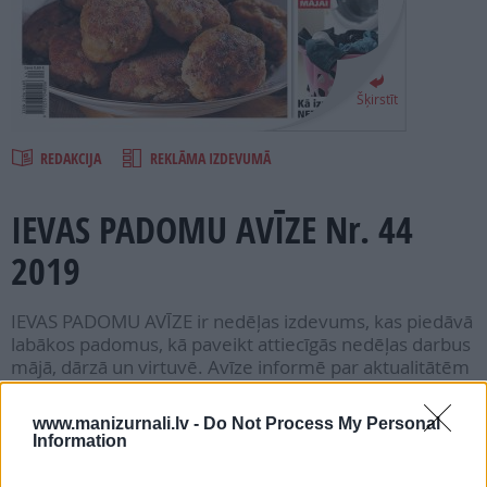
PROJEKTI
SEARCH
Šķirstīt
REDAKCIJA
REKLĀMA IZDEVUMĀ
IEVAS PADOMU AVĪZE Nr. 44
2019
IEVAS PADOMU AVĪZE ir nedēļas izdevums, kas piedāvā
labākos padomus, kā paveikt attiecīgās nedēļas darbus
mājā, dārzā un virtuvē. Avīze informē par aktualitātēm
veselības jomā, sadzīvē, sociāliem jautājumiem, iesaka
labākos pasākumus, ko nepalaist garām.
www.manizurnali.lv -
Do Not Process My Personal
Information