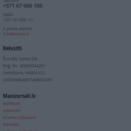
Tālrunis
+371 67 006 100
Fakss
+371 67 006 111
E-pasta adrese
info@santa.lv
Rekvizīti
Žurnāls Santa SIA
Reģ. Nr: 40003044261
Swedbank, HABALV22
LV03HABA0007408032081
Manizurnali.lv
Notikumi
Izdevumi
Klientu izdevumi
Kontakti