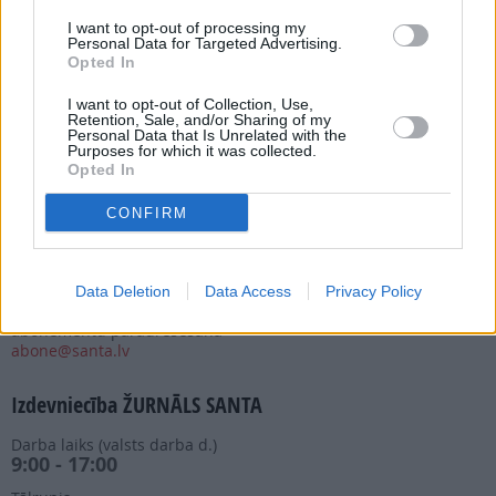
I want to opt-out of processing my
Personal Data for Targeted Advertising.
Opted In
I want to opt-out of Collection, Use,
Abonēšanas nodaļa
Retention, Sale, and/or Sharing of my
Personal Data that Is Unrelated with the
Darba laiks (valsts darba d.)
Purposes for which it was collected.
9:00 - 17:00
Opted In
Tālrunis
CONFIRM
+371 67 006 114
Abonementu noformēšana
manizurnali@santa.lv
Data Deletion
Data Access
Privacy Policy
Piegādes kvalitāte un
abonementu pāradresēšana
abone@santa.lv
Izdevniecība ŽURNĀLS SANTA
Darba laiks (valsts darba d.)
9:00 - 17:00