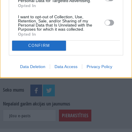
Personal Data for Targeted Advertising.
Opted In
MEKLĒT
I want to opt-out of Collection, Use,
Retention, Sale, and/or Sharing of my
Personal Data that Is Unrelated with the
SKATĪT ŽURNĀLA ARHĪVU
Purposes for which it was collected.
Opted In
CONFIRM
Dalies
Data Deletion
Data Access
Privacy Policy
Seko mums
Nepalaid garām akcijas un jaunumus