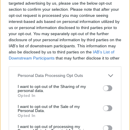
targeted advertising by us, please use the below opt-out
8 izdevumi / 2.50 Eur par izdevumu *
section to confirm your selection. Please note that after your
opt-out request is processed you may continue seeing
*Visas cenas portālā ManiZurnali.lv norādītas € ar PVN.
Žurnālu izdevumu skaits var atšķirties, kā to nosaka Lietošanas
interest-based ads based on personal information utilized by
noteikumi
us or personal information disclosed to third parties prior to
your opt-out. You may separately opt-out of the further
disclosure of your personal information by third parties on the
IAB’s list of downstream participants. This information may
also be disclosed by us to third parties on the
IAB’s List of
Downstream Participants
that may further disclose it to other
third parties.
`
Personal Data Processing Opt Outs
Seko mums
I want to opt-out of the Sharing of my
personal data.
Opted In
I want to opt-out of the Sale of my
Personal Data.
E-izdevumu arhīvs
Opted In
I want to opt-out of processing my