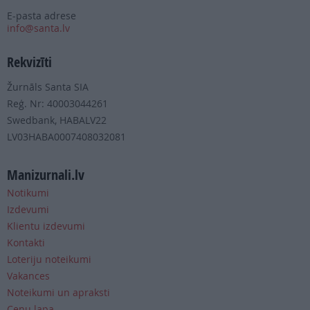
E-pasta adrese
info@santa.lv
Rekvizīti
Žurnāls Santa SIA
Reģ. Nr: 40003044261
Swedbank, HABALV22
LV03HABA0007408032081
Manizurnali.lv
Notikumi
Izdevumi
Klientu izdevumi
Kontakti
Loteriju noteikumi
Vakances
Noteikumi un apraksti
Cenu lapa