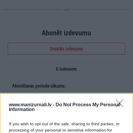
vai
Abonēt izdevumu
Drukāts izdevums
E-izdevums
Abonēšanas perioda sākums:
2026. gada septembris
www.manizurnali.lv -
Do Not Process My Personal
Information
Mēnešu skaits:
4 mēneši /
20.00 Eur
If you wish to opt-out of the sale, sharing to third parties, or
processing of your personal or sensitive information for