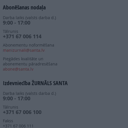
Abonēšanas nodaļa
Darba laiks (valsts darba d.)
9:00 - 17:00
Tālrunis
+371 67 006 114
Abonementu noformēšana
manizurnali@santa.lv
Piegādes kvalitāte un
abonementu pāradresēšana
abone@santa.lv
Izdevniecība ŽURNĀLS SANTA
Darba laiks (valsts darba d.)
9:00 - 17:00
Tālrunis
+371 67 006 100
Fakss
+371 67 006 111