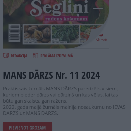
PROJEKTI
SEARCH
Šķirstīt
REDAKCIJA
REKLĀMA IZDEVUMĀ
MANS DĀRZS Nr. 11 2024
Praktiskais žurnāls MANS DĀRZS paredzēts visiem,
kuriem pieder dārzs vai dārziņš un kas vēlas, lai tas
būtu gan skaists, gan ražens.
2022. gada maijā žurnāls mainīja nosaukumu no IEVAS
DĀRZS uz MANS DĀRZS.
PIEVIENOT GROZAM