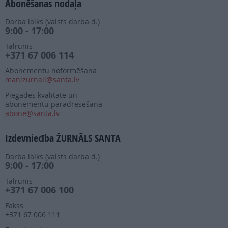
Abonēšanas nodaļa
Darba laiks (valsts darba d.)
9:00 - 17:00
Tālrunis
+371 67 006 114
Abonementu noformēšana
manizurnali@santa.lv
Piegādes kvalitāte un
abonementu pāradresēšana
abone@santa.lv
Izdevniecība ŽURNĀLS SANTA
Darba laiks (valsts darba d.)
9:00 - 17:00
Tālrunis
+371 67 006 100
Fakss
+371 67 006 111