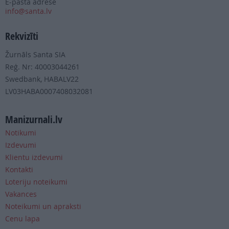
E-pasta adrese
info@santa.lv
Rekvizīti
Žurnāls Santa SIA
Reģ. Nr: 40003044261
Swedbank, HABALV22
LV03HABA0007408032081
Manizurnali.lv
Notikumi
Izdevumi
Klientu izdevumi
Kontakti
Loteriju noteikumi
Vakances
Noteikumi un apraksti
Cenu lapa