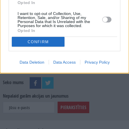
Opted In
MEKLĒT
I want to opt-out of Collection, Use,
Retention, Sale, and/or Sharing of my
SKATĪT ŽURNĀLA ARHĪVU
Personal Data that Is Unrelated with the
Purposes for which it was collected.
Opted In
CONFIRM
Dalies
Data Deletion
Data Access
Privacy Policy
Seko mums
Nepalaid garām akcijas un jaunumus