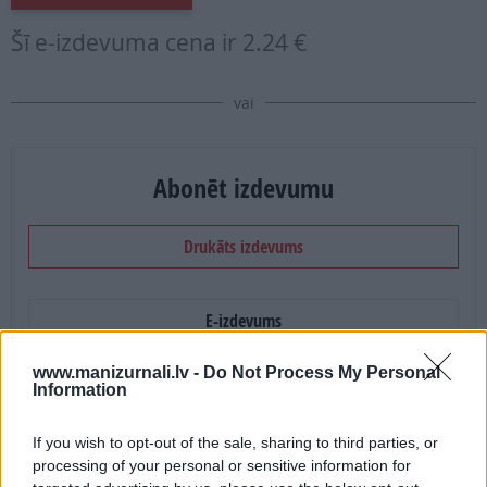
Šī e-izdevuma cena ir
2.24 €
vai
Abonēt izdevumu
Drukāts izdevums
E-izdevums
www.manizurnali.lv -
Do Not Process My Personal
Abonēšanas perioda sākums:
Information
2026. gada septembris
If you wish to opt-out of the sale, sharing to third parties, or
processing of your personal or sensitive information for
Mēnešu skaits: