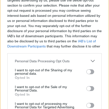
targeted advertising by us, please use the below opt-out
section to confirm your selection. Please note that after your
4 mēneši /
13.60 Eur
opt-out request is processed you may continue seeing
interest-based ads based on personal information utilized by
us or personal information disclosed to third parties prior to
3 izdevumi / 4.53 Eur par izdevumu *
your opt-out. You may separately opt-out of the further
*Visas cenas portālā ManiZurnali.lv norādītas € ar PVN.
disclosure of your personal information by third parties on the
Žurnālu izdevumu skaits var atšķirties, kā to nosaka Lietošanas
IAB’s list of downstream participants. This information may
noteikumi
also be disclosed by us to third parties on the
IAB’s List of
Downstream Participants
that may further disclose it to other
third parties.
Personal Data Processing Opt Outs
`
I want to opt-out of the Sharing of my
personal data.
Opted In
I want to opt-out of the Sale of my
E-izdevumu arhīvs
Personal Data.
Opted In
I want to opt-out of processing my
Personal Data for Targeted Advertising.