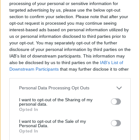
4 mēneši /
36.00 Eur
processing of your personal or sensitive information for
targeted advertising by us, please use the below opt-out
section to confirm your selection. Please note that after your
17 izdevumi / 2.12 Eur par izdevumu *
opt-out request is processed you may continue seeing
interest-based ads based on personal information utilized by
*Visas cenas portālā ManiZurnali.lv norādītas € ar PVN.
Žurnālu izdevumu skaits var atšķirties, kā to nosaka Lietošanas
us or personal information disclosed to third parties prior to
noteikumi
your opt-out. You may separately opt-out of the further
disclosure of your personal information by third parties on the
IAB’s list of downstream participants. This information may
also be disclosed by us to third parties on the
IAB’s List of
Downstream Participants
that may further disclose it to other
third parties.
`
Personal Data Processing Opt Outs
I want to opt-out of the Sharing of my
Seko mums
personal data.
Opted In
I want to opt-out of the Sale of my
Personal Data.
Opted In
E-izdevumu arhīvs