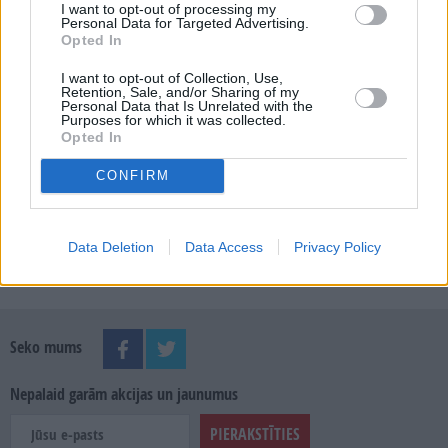
I want to opt-out of processing my
Personal Data for Targeted Advertising.
Opted In
MEKLĒT
I want to opt-out of Collection, Use,
Retention, Sale, and/or Sharing of my
Personal Data that Is Unrelated with the
Purposes for which it was collected.
SKATĪT ŽURNĀLA ARHĪVU
Opted In
CONFIRM
Data Deletion
Data Access
Privacy Policy
Dalies
Seko mums
Nepalaid garām akcijas un jaunumus