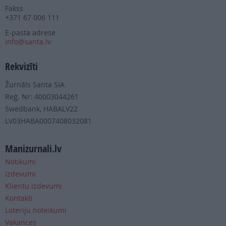
Fakss
+371 67 006 111
E-pasta adrese
info@santa.lv
Rekvizīti
Žurnāls Santa SIA
Reģ. Nr: 40003044261
Swedbank, HABALV22
LV03HABA0007408032081
Manizurnali.lv
Notikumi
Izdevumi
Klientu izdevumi
Kontakti
Loteriju noteikumi
Vakances