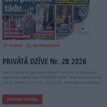
PROJEKTI
SEARCH
Šķirstīt
REDAKCIJA
REKLĀMA IZDEVUMĀ
PRIVĀTĀ DZĪVE Nr. 28 2026
Katru otrdienu par jaunumiem Latvijas un pasaules
slavenību dzīvē ziņo PRIVĀTĀ DZĪVE. Aizkustinoši mīlas
stāsti, šokējoši sānsoļi, atzīšanās, skandāli un paparaci.
PIEVIENOT GROZAM