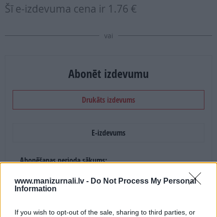
Šī e-izdevuma cena ir
1.76 €
vai
Abonēt izdevumu
Drukāts izdevums
E-izdevums
Abonēšanas perioda sākums:
2026. gada septembris
www.manizurnali.lv -
Do Not Process My Personal
Information
Mēnešu skaits:
If you wish to opt-out of the sale, sharing to third parties, or